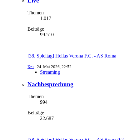
Live
Themen
1.017
Beiträge
99.510
[38. Spieltag] Hellas Verona F.C. - AS Roma
Kru
-
24. Mai 2026, 22:52
Streaming
Nachbesprechung
Themen
994
Beiträge
22.687
[38. Spieltag] Hellas Verona F.C. - AS Roma 0:2