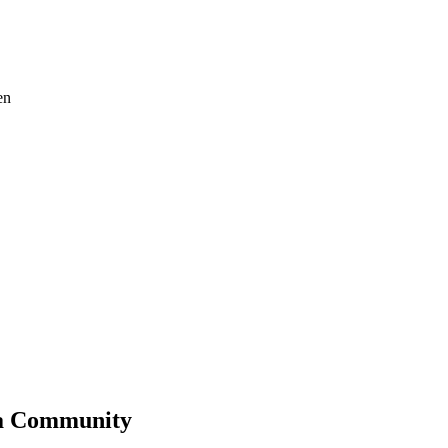
en
ma Community