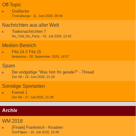
Off-Topic
Grußecke
Trotzaburga
-
11. Juni 2026, 05:44
Nachrichten aus aller Welt
Todesnachrichten †
No_Totti_No_Party
-
31. Juli 2026, 12:42
Medien Bereich
Fifa 14 // Fifa 15
fantasista
-
28. September 2025, 14:57
Spam
Der endgültige "Was hört Ihr gerade?" - Thread
Der Wi
-
19. Juni 2026, 21:29
Sonstige Sportarten
Formel 1
Der Wi
-
27. Juli 2025, 21:28
Archiv
WM 2018
[Finale] Frankreich - Kroatien
DonFilippo
-
16. Juli 2018, 16:49