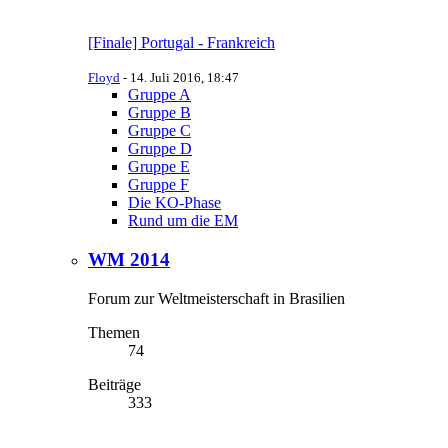
[Finale] Portugal - Frankreich
Floyd
-
14. Juli 2016, 18:47
Gruppe A
Gruppe B
Gruppe C
Gruppe D
Gruppe E
Gruppe F
Die KO-Phase
Rund um die EM
WM 2014
Forum zur Weltmeisterschaft in Brasilien
Themen
74
Beiträge
333