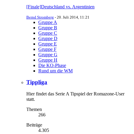
[Finale]Deutschland vs. Argentinien
Bernd Stromberg
-
20. Juli 2014, 11:21
Gruppe A
Gruppe B
Gruppe C
Gruppe D
Gruppe E
Gruppe F
Gruppe G
Gruppe H
Die KO-Phase
Rund um die WM
Tippliga
Hier findet das Serie A Tipspiel der Romazone-User
statt.
Themen
266
Beiträge
4.305