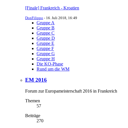
[Finale] Frankreich - Kroatien
DonFilippo
-
16. Juli 2018, 16:49
Gruppe A
Gruppe B
Gruppe C
Gruppe D
Gruppe E
Gruppe F
Gruppe G
Gruppe H
Die KO-Phase
Rund um die WM
EM 2016
Forum zur Europameisterschaft 2016 in Frankreich
Themen
57
Beiträge
270