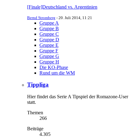
[Finale]Deutschland vs. Argentinien
Bernd Stromberg
-
20. Juli 2014, 11:21
Gruppe A
Gruppe B
Gruppe C
Gruppe D
Gruppe E
Gruppe F
Gruppe G
Gruppe H
Die KO-Phase
Rund um die WM
Tippliga
Hier findet das Serie A Tipspiel der Romazone-User
statt.
Themen
266
Beiträge
4.305