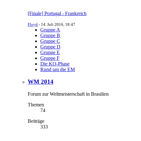
[Finale] Portugal - Frankreich
Floyd
-
14. Juli 2016, 18:47
Gruppe A
Gruppe B
Gruppe C
Gruppe D
Gruppe E
Gruppe F
Die KO-Phase
Rund um die EM
WM 2014
Forum zur Weltmeisterschaft in Brasilien
Themen
74
Beiträge
333