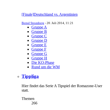
[Finale]Deutschland vs. Argentinien
Bernd Stromberg
-
20. Juli 2014, 11:21
Gruppe A
Gruppe B
Gruppe C
Gruppe D
Gruppe E
Gruppe F
Gruppe G
Gruppe H
Die KO-Phase
Rund um die WM
Tippliga
Hier findet das Serie A Tipspiel der Romazone-User
statt.
Themen
266