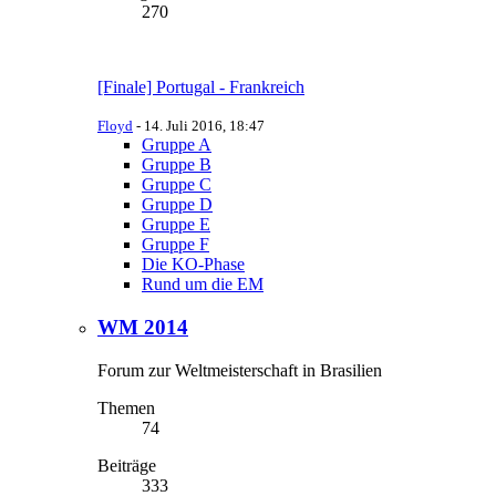
270
[Finale] Portugal - Frankreich
Floyd
-
14. Juli 2016, 18:47
Gruppe A
Gruppe B
Gruppe C
Gruppe D
Gruppe E
Gruppe F
Die KO-Phase
Rund um die EM
WM 2014
Forum zur Weltmeisterschaft in Brasilien
Themen
74
Beiträge
333