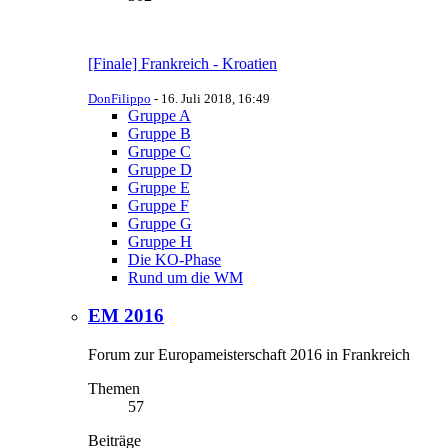
[Finale] Frankreich - Kroatien
DonFilippo
-
16. Juli 2018, 16:49
Gruppe A
Gruppe B
Gruppe C
Gruppe D
Gruppe E
Gruppe F
Gruppe G
Gruppe H
Die KO-Phase
Rund um die WM
EM 2016
Forum zur Europameisterschaft 2016 in Frankreich
Themen
57
Beiträge