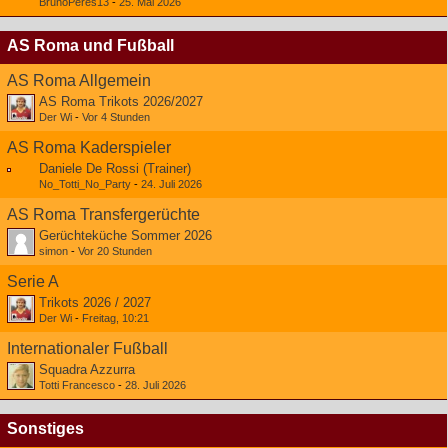
BrunoPeres13
-
25. Mai 2026
AS Roma und Fußball
AS Roma Allgemein
AS Roma Trikots 2026/2027
Der Wi
-
Vor 4 Stunden
AS Roma Kaderspieler
Daniele De Rossi (Trainer)
No_Totti_No_Party
-
24. Juli 2026
AS Roma Transfergerüchte
Gerüchteküche Sommer 2026
simon
-
Vor 20 Stunden
Serie A
Trikots 2026 / 2027
Der Wi
-
Freitag, 10:21
Internationaler Fußball
Squadra Azzurra
Totti Francesco
-
28. Juli 2026
Sonstiges