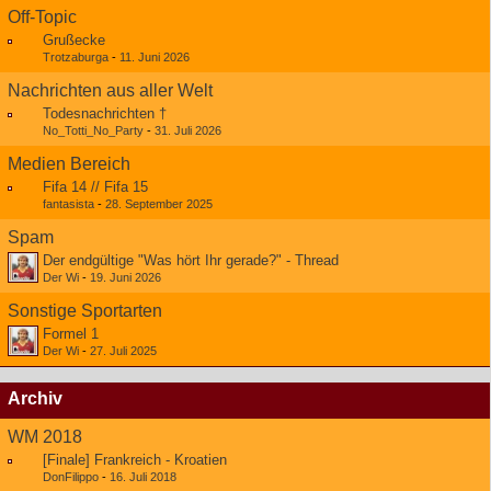
Off-Topic
Grußecke
Trotzaburga
-
11. Juni 2026
Nachrichten aus aller Welt
Todesnachrichten †
No_Totti_No_Party
-
31. Juli 2026
Medien Bereich
Fifa 14 // Fifa 15
fantasista
-
28. September 2025
Spam
Der endgültige "Was hört Ihr gerade?" - Thread
Der Wi
-
19. Juni 2026
Sonstige Sportarten
Formel 1
Der Wi
-
27. Juli 2025
Archiv
WM 2018
[Finale] Frankreich - Kroatien
DonFilippo
-
16. Juli 2018