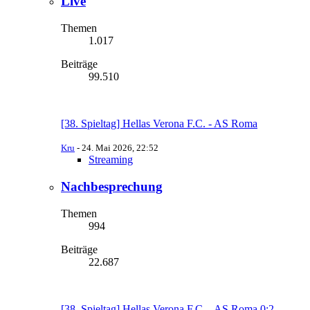
Live
Themen
1.017
Beiträge
99.510
[38. Spieltag] Hellas Verona F.C. - AS Roma
Kru
-
24. Mai 2026, 22:52
Streaming
Nachbesprechung
Themen
994
Beiträge
22.687
[38. Spieltag] Hellas Verona F.C. - AS Roma 0:2