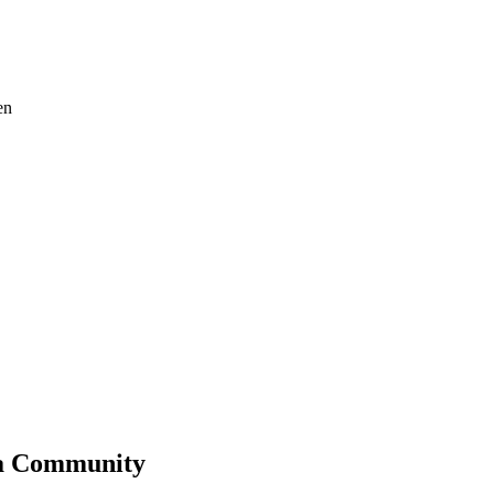
en
ma Community