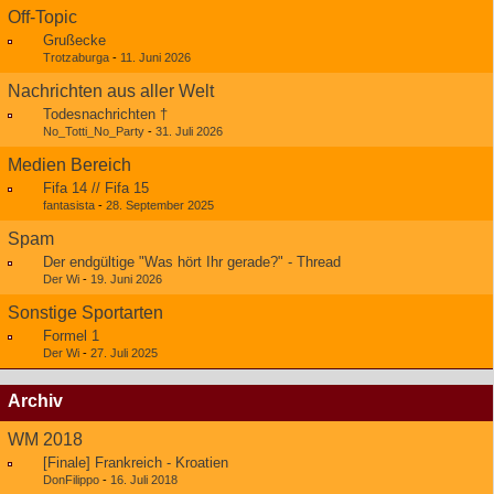
Off-Topic
Grußecke
Trotzaburga
-
11. Juni 2026
Nachrichten aus aller Welt
Todesnachrichten †
No_Totti_No_Party
-
31. Juli 2026
Medien Bereich
Fifa 14 // Fifa 15
fantasista
-
28. September 2025
Spam
Der endgültige "Was hört Ihr gerade?" - Thread
Der Wi
-
19. Juni 2026
Sonstige Sportarten
Formel 1
Der Wi
-
27. Juli 2025
Archiv
WM 2018
[Finale] Frankreich - Kroatien
DonFilippo
-
16. Juli 2018