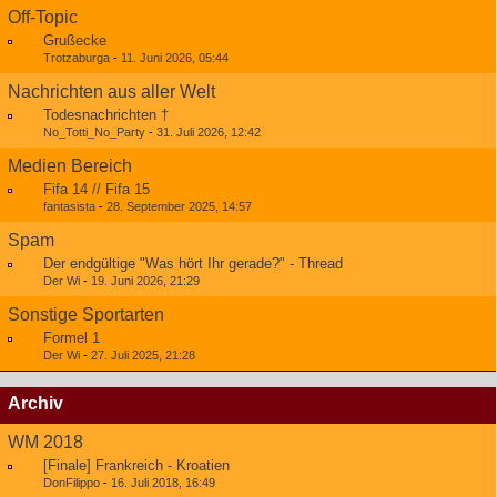
Off-Topic
Grußecke
Trotzaburga
-
11. Juni 2026, 05:44
Nachrichten aus aller Welt
Todesnachrichten †
No_Totti_No_Party
-
31. Juli 2026, 12:42
Medien Bereich
Fifa 14 // Fifa 15
fantasista
-
28. September 2025, 14:57
Spam
Der endgültige "Was hört Ihr gerade?" - Thread
Der Wi
-
19. Juni 2026, 21:29
Sonstige Sportarten
Formel 1
Der Wi
-
27. Juli 2025, 21:28
Archiv
WM 2018
[Finale] Frankreich - Kroatien
DonFilippo
-
16. Juli 2018, 16:49