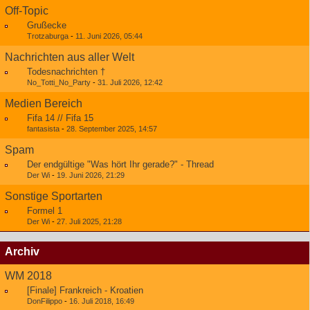
Off-Topic
Grußecke
Trotzaburga
-
11. Juni 2026, 05:44
Nachrichten aus aller Welt
Todesnachrichten †
No_Totti_No_Party
-
31. Juli 2026, 12:42
Medien Bereich
Fifa 14 // Fifa 15
fantasista
-
28. September 2025, 14:57
Spam
Der endgültige "Was hört Ihr gerade?" - Thread
Der Wi
-
19. Juni 2026, 21:29
Sonstige Sportarten
Formel 1
Der Wi
-
27. Juli 2025, 21:28
Archiv
WM 2018
[Finale] Frankreich - Kroatien
DonFilippo
-
16. Juli 2018, 16:49