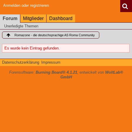
Anmelden oder registrieren
Forum
Mitglieder
Dashboard
Unerledigte Themen
Romazone - die deutschsprachige AS Roma Community
Es wurde kein Eintrag gefunden.
Datenschutzerklärung
Impressum
Forensoftware:
Burning Board® 4.1.21
, entwickelt von
WoltLab®
GmbH