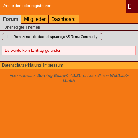
Anmelden oder registrieren
Forum
Mitglieder
Dashboard
Unerledigte Themen
Romazone - die deutschsprachige AS Roma Community
Es wurde kein Eintrag gefunden.
Datenschutzerklärung
Impressum
Forensoftware:
Burning Board® 4.1.21
, entwickelt von
WoltLab®
GmbH