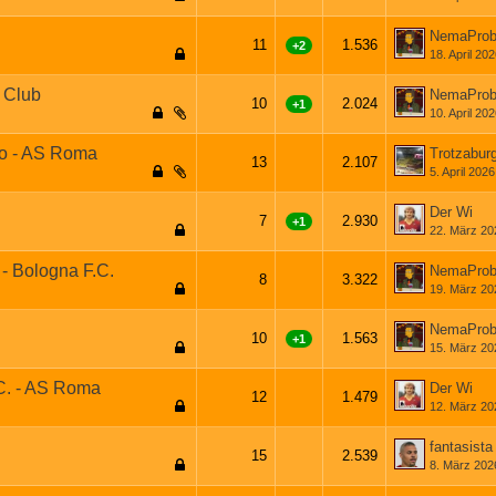
NemaProb
11
1.536
+2
18. April 20
g Club
NemaProb
10
2.024
+1
10. April 20
ano - AS Roma
Trotzabur
13
2.107
5. April 2026
Der Wi
7
2.930
+1
22. März 20
- Bologna F.C.
NemaProb
8
3.322
19. März 20
NemaProb
10
1.563
+1
15. März 20
.C. - AS Roma
Der Wi
12
1.479
12. März 20
fantasista
15
2.539
8. März 202