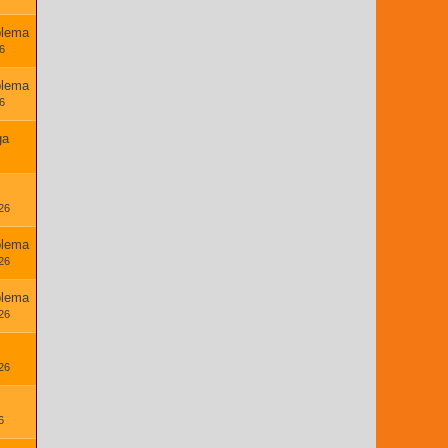
lema
26
lema
26
ga
26
lema
26
lema
26
26
6