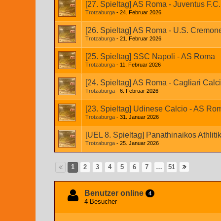
[27. Spieltag] AS Roma - Juventus F.C.
Trotzaburga
24. Februar 2026
[26. Spieltag] AS Roma - U.S. Cremon
Trotzaburga
21. Februar 2026
[25. Spieltag] SSC Napoli - AS Roma
Trotzaburga
11. Februar 2026
[24. Spieltag] AS Roma - Cagliari Calc
Trotzaburga
6. Februar 2026
[23. Spieltag] Udinese Calcio - AS Ro
Trotzaburga
31. Januar 2026
[UEL 8. Spieltag] Panathinaikos Athli
Trotzaburga
25. Januar 2026
1
2
3
4
5
6
7
…
51
Benutzer online
4
4 Besucher