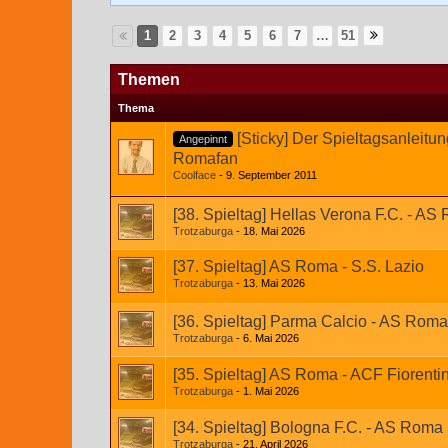
1
2
3
4
5
6
7
…
51
Themen
Thema
[Sticky] Der Spieltagsanleitun
Angepinnt
Romafan
Coolface
9. September 2011
[38. Spieltag] Hellas Verona F.C. - AS
Trotzaburga
18. Mai 2026
[37. Spieltag] AS Roma - S.S. Lazio
Trotzaburga
13. Mai 2026
[36. Spieltag] Parma Calcio - AS Roma
Trotzaburga
6. Mai 2026
[35. Spieltag] AS Roma - ACF Fiorenti
Trotzaburga
1. Mai 2026
[34. Spieltag] Bologna F.C. - AS Roma
Trotzaburga
21. April 2026