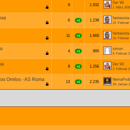
Der Wi
9
1.932
1. März 202
ese
fantasista
6
1.239
+1
22. Februar
fantasista
11
1.660
+1
15. Februar
io
simon
4
900
+1
9. Februar 
ma
Der Wi
8
1.256
+1
2. Februar 
tikos Omilos - AS Roma
NemaProb
13
2.235
+1
29. Januar 