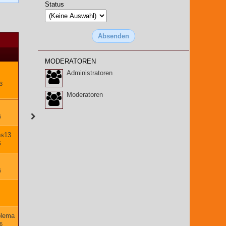
Status
MODERATOREN
Administratoren
3
Moderatoren
6
es13
6
6
lema
26