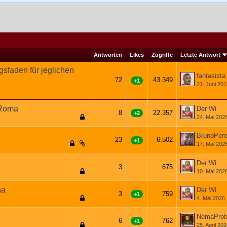
Antworten
Likes
Zugriffe
Letzte Antwort
gsfaden für jeglichen
fantasista
72
43.349
+1
21. Juni 201
1
2
3
4
 Roma
Der Wi
8
22.357
+2
24. Mai 202
BrunoPer
23
6.502
+1
17. Mai 202
1
2
Der Wi
3
675
10. Mai 202
na
Der Wi
3
759
+1
4. Mai 2026
NemaProb
6
762
+1
25. April 20