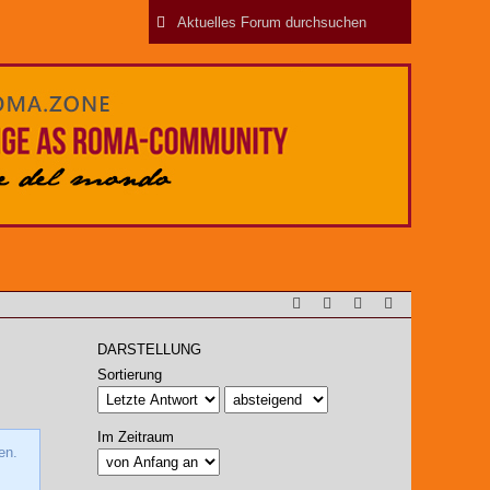
DARSTELLUNG
Sortierung
Im Zeitraum
en.