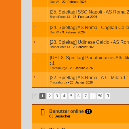
Der Wi
22. Februar 2026
[25. Spieltag] SSC Napoli - AS Roma 2
BrunoPeres13
15. Februar 2026
[24. Spieltag] AS Roma - Cagliari Calci
Der Wi
9. Februar 2026
[23. Spieltag] Udinese Calcio - AS Rom
BrunoPeres13
2. Februar 2026
[UEL 8. Spieltag] Panathinaikos Athlit
: 1
Trotzaburga
29. Januar 2026
[22. Spieltag] AS Roma - A.C. Milan 1 :
Trotzaburga
25. Januar 2026
1
2
3
4
5
6
7
…
50
Benutzer online
83
83 Besucher