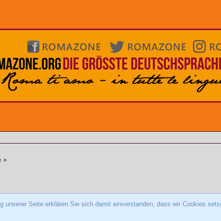
e
»
 unserer Seite erklären Sie sich damit einverstanden, dass wir Cookies setz