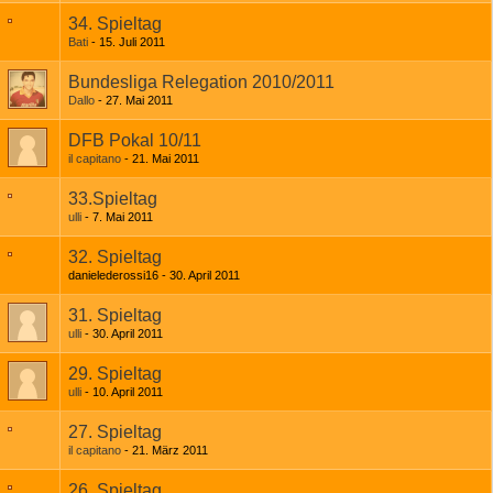
34. Spieltag
Bati
15. Juli 2011
Bundesliga Relegation 2010/2011
Dallo
27. Mai 2011
DFB Pokal 10/11
il capitano
21. Mai 2011
33.Spieltag
ulli
7. Mai 2011
32. Spieltag
danielederossi16
30. April 2011
31. Spieltag
ulli
30. April 2011
29. Spieltag
ulli
10. April 2011
27. Spieltag
il capitano
21. März 2011
26. Spieltag