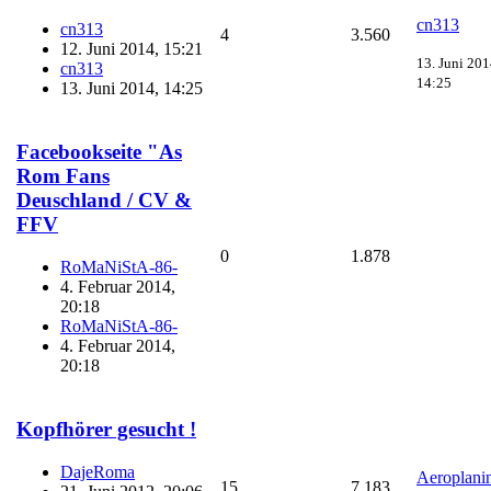
cn313
cn313
4
3.560
12. Juni 2014, 15:21
13. Juni 201
cn313
14:25
13. Juni 2014, 14:25
Facebookseite "As
Rom Fans
Deuschland / CV &
FFV
0
1.878
RoMaNiStA-86-
4. Februar 2014,
20:18
RoMaNiStA-86-
4. Februar 2014,
20:18
Kopfhörer gesucht !
DajeRoma
Aeroplani
15
7.183