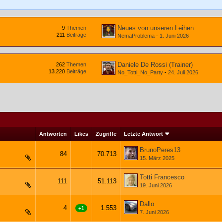
Neues von unseren Leihen
9
Themen
211
Beiträge
NemaProblema
-
1. Juni 2026
Daniele De Rossi (Trainer)
262
Themen
13.220
Beiträge
No_Totti_No_Party
-
24. Juli 2026
Antworten
Likes
Zugriffe
Letzte Antwort
BrunoPeres13
84
70.713
15. März 2025
3
4
5
Totti Francesco
111
51.113
19. Juni 2026
3
…
6
Dallo
4
1.553
+1
7. Juni 2026