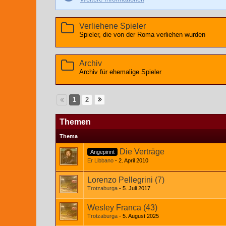
Verliehene Spieler
Spieler, die von der Roma verliehen wurden
Archiv
Archiv für ehemalige Spieler
1
2
Themen
Thema
Die Verträge
Angepinnt
Er Libbano
2. April 2010
1
2
Lorenzo Pellegrini (7)
Trotzaburga
5. Juli 2017
1
2
Wesley Franca (43)
Trotzaburga
5. August 2025