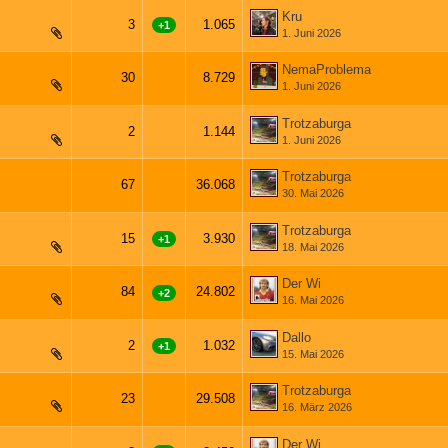
Kru
3
1.065
+1
1. Juni 2026
NemaProblema
30
8.729
1. Juni 2026
1
2
Trotzaburga
2
1.144
1. Juni 2026
Trotzaburga
67
36.068
30. Mai 2026
1
2
3
4
Trotzaburga
15
3.930
+1
18. Mai 2026
Der Wi
84
24.802
+2
16. Mai 2026
3
4
5
Dallo
2
1.032
+1
15. Mai 2026
Trotzaburga
23
29.508
16. März 2026
1
2
Der Wi