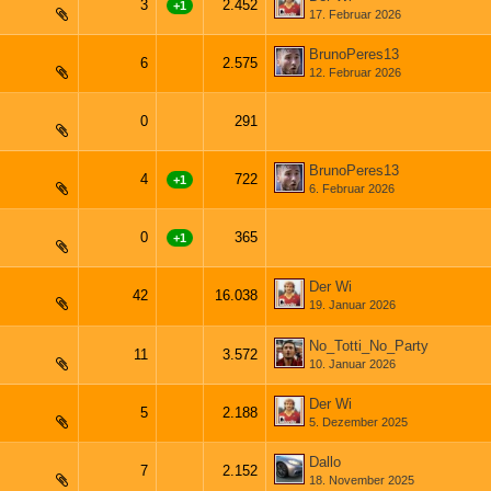
3
2.452
+1
17. Februar 2026
BrunoPeres13
6
2.575
12. Februar 2026
0
291
BrunoPeres13
4
722
+1
6. Februar 2026
0
365
+1
Der Wi
42
16.038
19. Januar 2026
1
2
3
No_Totti_No_Party
11
3.572
10. Januar 2026
Der Wi
5
2.188
5. Dezember 2025
Dallo
7
2.152
18. November 2025