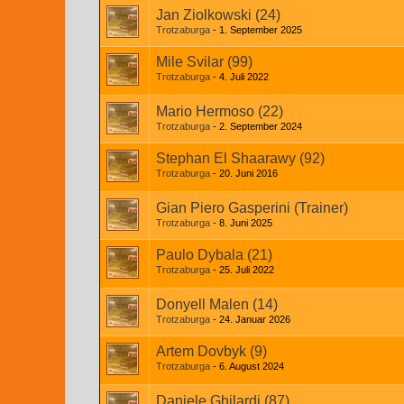
Jan Ziolkowski (24)
Trotzaburga
1. September 2025
Mile Svilar (99)
Trotzaburga
4. Juli 2022
Mario Hermoso (22)
Trotzaburga
2. September 2024
Stephan El Shaarawy (92)
Trotzaburga
20. Juni 2016
Gian Piero Gasperini (Trainer)
Trotzaburga
8. Juni 2025
Paulo Dybala (21)
Trotzaburga
25. Juli 2022
1
2
Donyell Malen (14)
Trotzaburga
24. Januar 2026
Artem Dovbyk (9)
Trotzaburga
6. August 2024
Daniele Ghilardi (87)