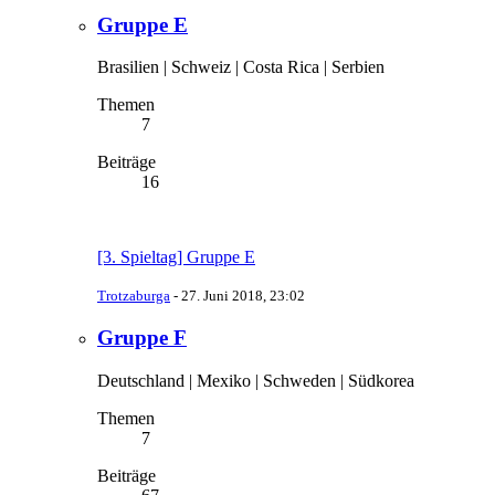
Gruppe E
Brasilien | Schweiz | Costa Rica | Serbien
Themen
7
Beiträge
16
[3. Spieltag] Gruppe E
Trotzaburga
-
27. Juni 2018, 23:02
Gruppe F
Deutschland | Mexiko | Schweden | Südkorea
Themen
7
Beiträge