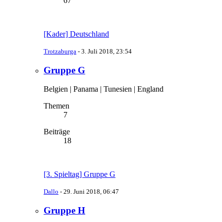
67
[Kader] Deutschland
Trotzaburga
-
3. Juli 2018, 23:54
Gruppe G
Belgien | Panama | Tunesien | England
Themen
7
Beiträge
18
[3. Spieltag] Gruppe G
Dallo
-
29. Juni 2018, 06:47
Gruppe H