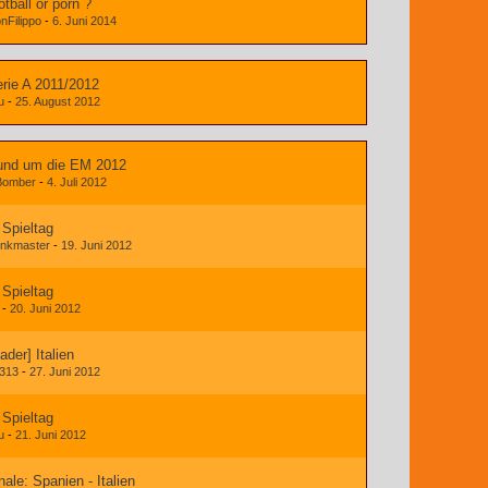
otball or porn ?
nFilippo
-
6. Juni 2014
rie A 2011/2012
u
-
25. August 2012
und um die EM 2012
 Bomber
-
4. Juli 2012
 Spieltag
nkmaster
-
19. Juni 2012
 Spieltag
-
20. Juni 2012
ader] Italien
313
-
27. Juni 2012
 Spieltag
u
-
21. Juni 2012
nale: Spanien - Italien