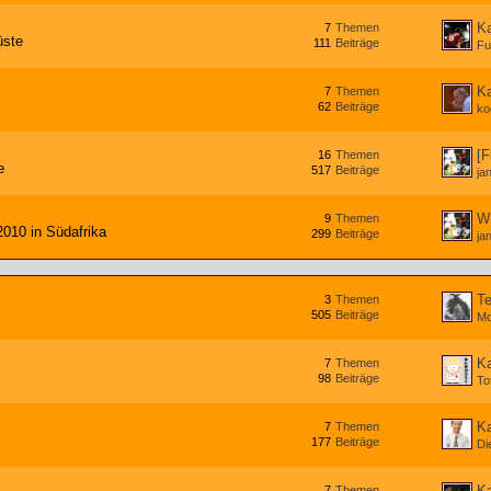
Ka
7
Themen
üste
111
Beiträge
Fu
Ka
7
Themen
62
Beiträge
ko
[F
16
Themen
e
517
Beiträge
jan
W
9
Themen
010 in Südafrika
299
Beiträge
jan
T
3
Themen
505
Beiträge
Mo
Ka
7
Themen
98
Beiträge
To
Ka
7
Themen
177
Beiträge
Di
Ka
7
Themen