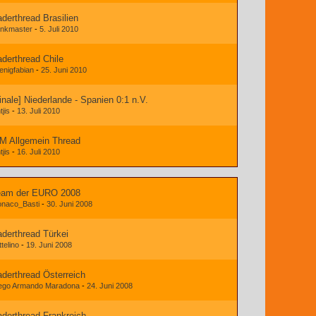
derthread Brasilien
nkmaster
-
5. Juli 2010
derthread Chile
enigfabian
-
25. Juni 2010
inale] Niederlande - Spanien 0:1 n.V.
tjis
-
13. Juli 2010
M Allgemein Thread
tjis
-
16. Juli 2010
eam der EURO 2008
naco_Basti
-
30. Juni 2008
derthread Türkei
ttelino
-
19. Juni 2008
derthread Österreich
ego Armando Maradona
-
24. Juni 2008
derthread Frankreich