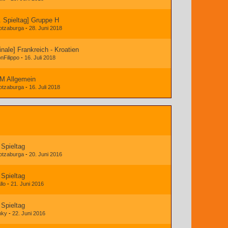
. Spieltag] Gruppe H
otzaburga
-
28. Juni 2018
inale] Frankreich - Kroatien
nFilippo
-
16. Juli 2018
M Allgemein
otzaburga
-
16. Juli 2018
 Spieltag
otzaburga
-
20. Juni 2016
 Spieltag
llo
-
21. Juni 2016
 Spieltag
nky
-
22. Juni 2016