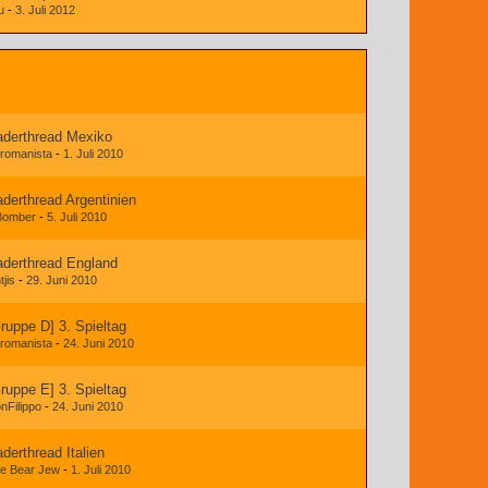
u
-
3. Juli 2012
derthread Mexiko
 romanista
-
1. Juli 2010
derthread Argentinien
 Bomber
-
5. Juli 2010
derthread England
tjis
-
29. Juni 2010
ruppe D] 3. Spieltag
 romanista
-
24. Juni 2010
ruppe E] 3. Spieltag
nFilippo
-
24. Juni 2010
derthread Italien
e Bear Jew
-
1. Juli 2010