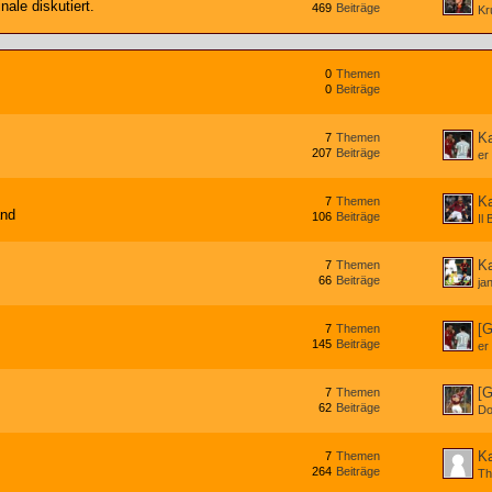
nale diskutiert.
469
Beiträge
Kr
0
Themen
0
Beiträge
Ka
7
Themen
207
Beiträge
er
Ka
7
Themen
and
106
Beiträge
Il
Ka
7
Themen
66
Beiträge
jan
[G
7
Themen
145
Beiträge
er
[G
7
Themen
62
Beiträge
Do
Ka
7
Themen
264
Beiträge
Th