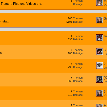
fo
3
Themen
 Tratsch, Pics und Videos etc.
3
Beiträge
Do
Se
266
Themen
 statt.
4.305
Beiträge
Kr
R
4
Themen
530
Beiträge
Il
3.
7
Themen
en
103
Beiträge
Fu
2.
7
Themen
233
Beiträge
ulli
[K
7
Themen
362
Beiträge
cn
3.
7
Themen
112
Beiträge
Kr
Fi
7
Themen