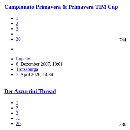
Campionato Primavera & Primavera TIM Cup
1
2
3
…
38
744
Lupetto
6. Dezember 2007, 18:01
Trotzaburga
7. April 2026, 14:34
Der Azzurrini Thread
1
2
3
…
20
386