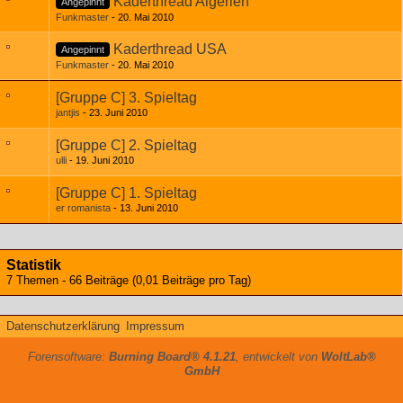
Kaderthread Algerien
Angepinnt
Funkmaster
20. Mai 2010
Kaderthread USA
Angepinnt
Funkmaster
20. Mai 2010
[Gruppe C] 3. Spieltag
jantjis
23. Juni 2010
[Gruppe C] 2. Spieltag
ulli
19. Juni 2010
[Gruppe C] 1. Spieltag
er romanista
13. Juni 2010
Statistik
7 Themen - 66 Beiträge (0,01 Beiträge pro Tag)
Datenschutzerklärung
Impressum
Forensoftware:
Burning Board® 4.1.21
, entwickelt von
WoltLab®
GmbH