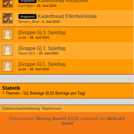
Kaderthread Nordkorea
Angepinnt
DonFilippo
26. Juni 2010
Kaderthread Elfenbeinküste
Angepinnt
Monaco_Basti
4. Juni 2010
[Gruppe G] 3. Spieltag
jantjis
28. Juni 2010
[Gruppe G] 2. Spieltag
House M.D.
23. Juni 2010
[Gruppe G] 1. Spieltag
jantjis
16. Juni 2010
Statistik
7 Themen - 111 Beiträge (0,02 Beiträge pro Tag)
Datenschutzerklärung
Impressum
Forensoftware:
Burning Board® 4.1.21
, entwickelt von
WoltLab®
GmbH