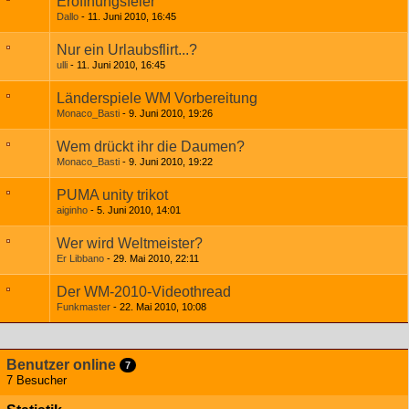
Eröffnungsfeier
Dallo
11. Juni 2010, 16:45
Nur ein Urlaubsflirt...?
ulli
11. Juni 2010, 16:45
Länderspiele WM Vorbereitung
Monaco_Basti
9. Juni 2010, 19:26
Wem drückt ihr die Daumen?
Monaco_Basti
9. Juni 2010, 19:22
PUMA unity trikot
aiginho
5. Juni 2010, 14:01
Wer wird Weltmeister?
Er Libbano
29. Mai 2010, 22:11
Der WM-2010-Videothread
Funkmaster
22. Mai 2010, 10:08
Benutzer online
7
7 Besucher