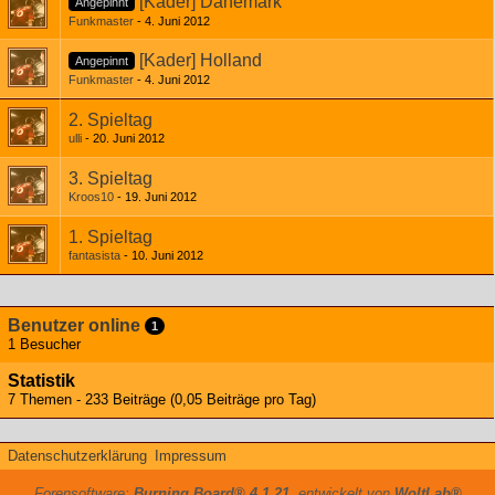
[Kader] Dänemark
Angepinnt
Funkmaster
4. Juni 2012
[Kader] Holland
Angepinnt
Funkmaster
4. Juni 2012
2. Spieltag
ulli
20. Juni 2012
3. Spieltag
Kroos10
19. Juni 2012
1. Spieltag
fantasista
10. Juni 2012
Benutzer online
1
1 Besucher
Statistik
7 Themen - 233 Beiträge (0,05 Beiträge pro Tag)
Datenschutzerklärung
Impressum
Forensoftware:
Burning Board® 4.1.21
, entwickelt von
WoltLab®