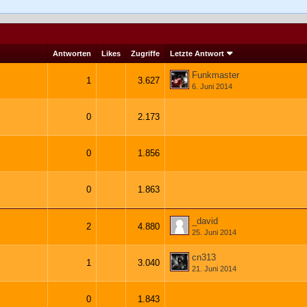
Antworten
Likes
Zugriffe
Letzte Antwort
Funkmaster
1
3.627
6. Juni 2014
0
2.173
0
1.856
0
1.863
_david
2
4.880
25. Juni 2014
cn313
1
3.040
21. Juni 2014
0
1.843