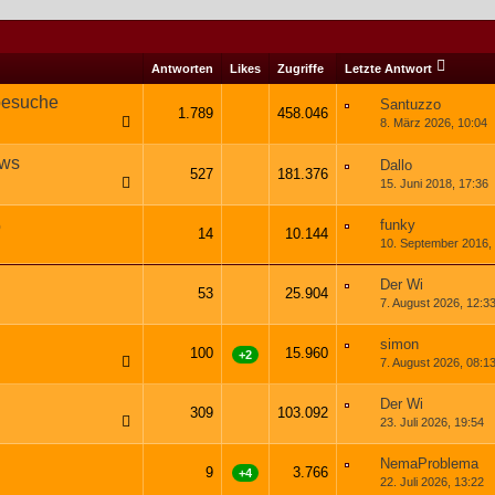
Antworten
Likes
Zugriffe
Letzte Antwort
besuche
Santuzzo
1.789
458.046
8. März 2026, 10:04
1
2
3
…
90
ews
Dallo
527
181.376
15. Juni 2018, 17:36
1
2
3
…
27
o
funky
14
10.144
10. September 2016,
Der Wi
53
25.904
7. August 2026, 12:3
1
2
3
simon
100
15.960
+2
7. August 2026, 08:1
1
2
3
…
6
Der Wi
309
103.092
23. Juli 2026, 19:54
1
2
3
…
16
NemaProblema
9
3.766
+4
22. Juli 2026, 13:22