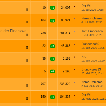
Der Wi
10
24.007
+1
17. Juli 2026, 17:58
NemaProblema
184
83.921
+1
6. Juli 2026, 12:56
1
2
3
…
10
nd der Finanzwelt
Totti Francesco
738
281.314
1. Juli 2026, 21:26
1
2
3
…
37
Francesco89
22
45.366
+3
18. Juni 2026, 10:05
1
2
Kru
35
9.155
+1
12. Juni 2026, 19:20
1
2
BrunoPeres13
5
2.196
+5
26. Mai 2026, 10:41
NemaProblema
707
233.320
2. Mai 2026, 20:50
1
2
3
…
36
Der Wi
150
104.337
+1
18. März 2026, 10:51
1
2
3
…
8