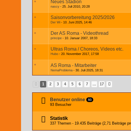
Neues Stadion
nascy
25. Juli 2010, 20:28
Saisonvorbereitung 2025/2026
Der Wi
10. Juni 2025, 14:46
Der AS Roma - Videothread
principe
10. Januar 2007, 18:33
Ultras Roma / Choreos, Videos etc.
Hubo
20. November 2017, 17:58
AS Roma - Mitarbeiter
NemaProblema
30. Juli 2025, 18:31
1
2
3
4
5
6
7
…
17
Benutzer online
93
93 Besucher
Statistik
337 Themen - 19.435 Beiträge (2,71 Beiträge pr