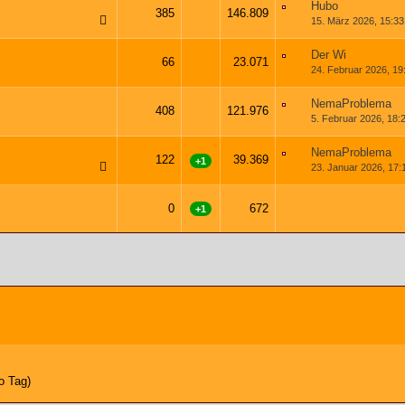
Hubo
385
146.809
15. März 2026, 15:33
1
2
3
…
20
Der Wi
66
23.071
24. Februar 2026, 19
1
2
3
4
NemaProblema
408
121.976
5. Februar 2026, 18:
1
2
3
…
21
NemaProblema
122
39.369
+1
23. Januar 2026, 17:
1
2
3
…
7
0
672
+1
o Tag)