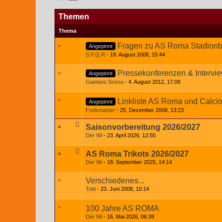
Themen
Thema
Fragen zu AS Roma Stadion
Angepinnt
S.P.Q.R
19. August 2008, 15:44
Pressekonferenzen & Intervi
Angepinnt
Gaetano Scirea
4. August 2012, 17:09
Linkliste AS Roma und Calci
Angepinnt
Funkmaster
25. Dezember 2008, 13:23
Saisonvorbereitung 2026/2027
Der Wi
23. April 2026, 12:55
AS Roma Trikots 2026/2027
Der Wi
18. September 2025, 14:14
Verschiedenes...
Totti
23. Juni 2008, 10:14
100 Jahre AS ROMA
Der Wi
16. Mai 2026, 06:39