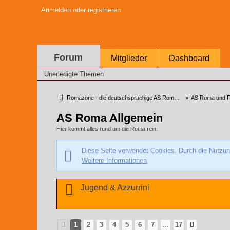
Anmelden oder registrieren
Forum
Mitglieder
Dashboard
Unerledigte Themen
Romazone - die deutschsprachige AS Roma Community
»
AS Roma und F
AS Roma Allgemein
Hier kommt alles rund um die Roma rein.
Diese Seite verwendet Cookies. Durch die Nutzung
Weitere Informationen
Jugend & Azzurrini
1
2
3
4
5
6
7
…
17