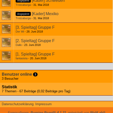
[Kader] Schweden
Angepinnt
Trotzaburga
31. Mai 2018
[Kader] Mexiko
Angepinnt
Trotzaburga
31. Mai 2018
[3. Spieltag] Gruppe F
Der Wi
28. Juni 2018
[2. Spieltag] Gruppe F
Dallo
23. Juni 2018
[1. Spieltag] Gruppe F
fantasista
20. Juni 2018
Benutzer online
3
3 Besucher
Statistik
7 Themen - 67 Beiträge (0,02 Beiträge pro Tag)
Datenschutzerklärung
Impressum
Forensoftware:
Burning Board® 4.1.21
, entwickelt von
WoltLab®