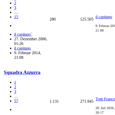
2
3
…
15
il capitano
280
125.505
9. Februar 20
21:08
il capitano`
27. Dezember 2006,
01:26
il capitano
9. Februar 2014,
21:08
Squadra Azzurra
1
2
3
…
Totti Franc
57
1.131
271.945
28. Juli 2026,
20:17