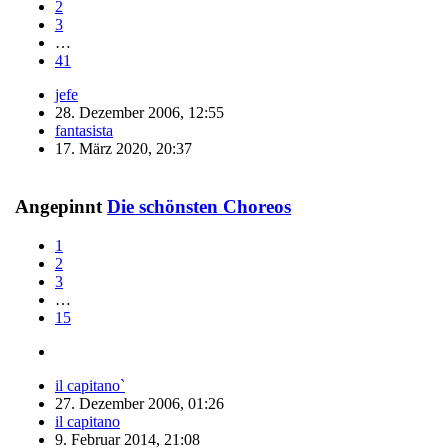
2
3
…
41
jefe
28. Dezember 2006, 12:55
fantasista
17. März 2020, 20:37
Angepinnt
Die schönsten Choreos
1
2
3
…
15
il capitano`
27. Dezember 2006, 01:26
il capitano
9. Februar 2014, 21:08