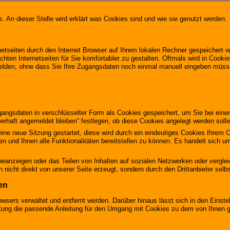
s. An dieser Stelle wird erklärt was Cookies sind und wie sie genutzt werden.
rnetseiten durch den Internet Browser auf Ihrem lokalen Rechner gespeichert w
ten Internetseiten für Sie komfortabler zu gestalten. Oftmals wird in Cookie
melden, ohne dass Sie Ihre Zugangsdaten noch einmal manuell eingeben müss
ngsdaten in verschlüsselter Form als Cookies gespeichert, um Sie bei eine
rhaft angemeldet bleiben“ festlegen, ob diese Cookies angelegt werden solle
 eine neue Sitzung gestartet, diese wird durch ein eindeutiges Cookies Ihrem
en und Ihnen alle Funktionalitäten bereitstellen zu können. Es handelt sich
beanzeigen oder das Teilen von Inhalten auf sozialen Netzwerken oder vergle
icht direkt von unserer Seite erzeugt, sondern durch den Drittanbieter selbs
en
owsers verwaltet und entfernt werden. Darüber hinaus lässt sich in den Eins
istung die passende Anleitung für den Umgang mit Cookies zu dem von Ihnen g