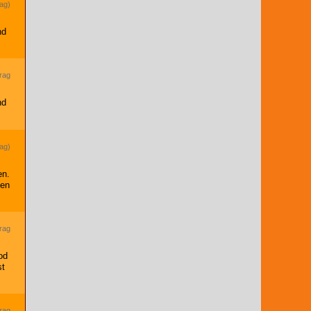
rag)
nd
trag
nd
rag)
en.
gen
trag
od
st
trag