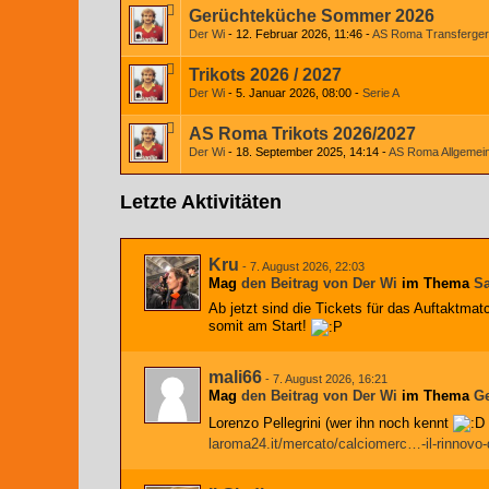
Gerüchteküche Sommer 2026
Der Wi
12. Februar 2026, 11:46
AS Roma Transferger
Trikots 2026 / 2027
Der Wi
5. Januar 2026, 08:00
Serie A
AS Roma Trikots 2026/2027
Der Wi
18. September 2025, 14:14
AS Roma Allgemei
Letzte Aktivitäten
Kru
-
7. August 2026, 22:03
Mag
den Beitrag von
Der Wi
im Thema
Sa
Ab jetzt sind die Tickets für das Auftaktmatc
somit am Start!
mali66
-
7. August 2026, 16:21
Mag
den Beitrag von
Der Wi
im Thema
G
Lorenzo Pellegrini (wer ihn noch kennt
laroma24.it/mercato/calciomerc…-il-rinnovo-d