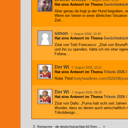
Hat eine Antwort im Thema
Gerüchteküc
Aber genau da liegt ja der Hund begraben, w
Wenn ein Verein in einer ähnlichen Situatio
Zeit…
simon
-
7. August 2026, 10:40
Hat eine Antwort im Thema
Gerüchteküc
Zitat von Totti Francesco: „Zitat von BrunoPe
und ihn zu spenden, hätte ich mir eher irg
Fofana…
Der Wi
-
7. August 2026, 10:21
Hat eine Antwort im Thema
Trikots 2026 /
Rube Third
footyheadlines.com/2025/08/juve
Der Wi
-
7. August 2026, 09:29
Hat eine Antwort im Thema
Trikots 2026 /
Zitat von Dallo: „Puma halt echt seit Jahre
Wunder, dass es denen auch wirtschaftlich n
Trikotdesign…
Romazone - die deutschsprachige AS Roma Community
»