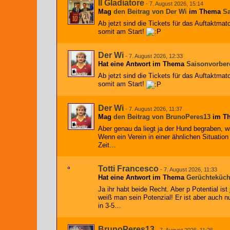
Il Gladiatore
-
7. August 2026, 15:14
Mag
den Beitrag von
Der Wi
im Thema
Sa
Ab jetzt sind die Tickets für das Auftaktmatc
somit am Start!
Der Wi
-
7. August 2026, 12:33
Hat eine Antwort im Thema
Saisonvorber
Ab jetzt sind die Tickets für das Auftaktmatc
somit am Start!
Der Wi
-
7. August 2026, 11:37
Mag
den Beitrag von
BrunoPeres13
im T
Aber genau da liegt ja der Hund begraben, w
Wenn ein Verein in einer ähnlichen Situatio
Zeit…
Totti Francesco
-
7. August 2026, 11:33
Hat eine Antwort im Thema
Gerüchteküc
Ja ihr habt beide Recht. Aber p Potential is
weiß man sein Potenzial! Er ist aber auch 
in 3-5…
BrunoPeres13
-
7. August 2026, 11:26