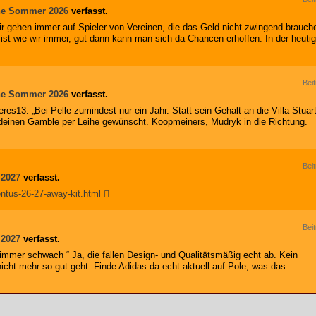
he Sommer 2026
verfasst.
ir gehen immer auf Spieler von Vereinen, die das Geld nicht zwingend brauch
n ist wie wir immer, gut dann kann man sich da Chancen erhoffen. In der heuti
Bei
he Sommer 2026
verfasst.
res13: „Bei Pelle zumindest nur ein Jahr. Statt sein Gehalt an die Villa Stuar
endeinen Gamble per Leihe gewünscht. Koopmeiners, Mudryk in die Richtung.
Bei
 2027
verfasst.
ntus-26-27-away-kit.html
Bei
 2027
verfasst.
n immer schwach “ Ja, die fallen Design- und Qualitätsmäßig echt ab. Kein
icht mehr so gut geht. Finde Adidas da echt aktuell auf Pole, was das