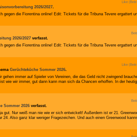
Like (Beit
isonvorbereitung 2026/2027
.
h gegen die Fiorentina online! Edit: Tickets für die Tribuna Tevere ergattert u
Bei
eitung 2026/2027
verfasst.
h gegen die Fiorentina online! Edit: Tickets für die Tribuna Tevere ergattert u
Like (Beit
hema
Gerüchteküche Sommer 2026
.
ir gehen immer auf Spieler von Vereinen, die das Geld nicht zwingend brauch
n ist wie wir immer, gut dann kann man sich da Chancen erhoffen. In der heuti
Bei
he Sommer 2026
verfasst.
t ja gut. Nur weiß man nie wie er sich entwickelt! Außerdem ist er 21. Greenwo
nur 24. Also ganz klar weniger Fragezeichen. Und auch einen Greenwood kann
Bei