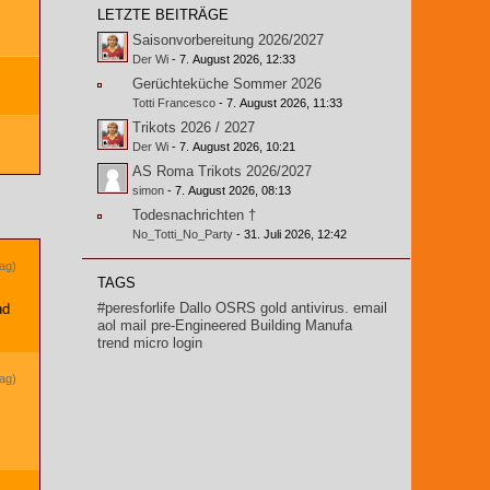
LETZTE BEITRÄGE
Saisonvorbereitung 2026/2027
Der Wi
-
7. August 2026, 12:33
Gerüchteküche Sommer 2026
Totti Francesco
-
7. August 2026, 11:33
Trikots 2026 / 2027
Der Wi
-
7. August 2026, 10:21
AS Roma Trikots 2026/2027
simon
-
7. August 2026, 08:13
Todesnachrichten †
No_Totti_No_Party
-
31. Juli 2026, 12:42
rag)
TAGS
#peresforlife
Dallo
OSRS gold
antivirus. email
nd
aol mail
pre-Engineered Building Manufa
trend micro login
rag)