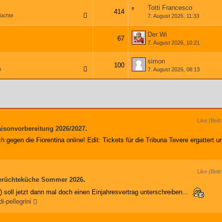
Totti Francesco
414
üchte
7. August 2026, 11:33
1
2
3
…
21
Der Wi
67
7. August 2026, 10:21
1
2
3
4
simon
100
n
7. August 2026, 08:13
1
2
3
…
6
Like (Beit
isonvorbereitung 2026/2027
.
h gegen die Fiorentina online! Edit: Tickets für die Tribuna Tevere ergattert u
Like (Beit
erüchteküche Sommer 2026
.
) soll jetzt dann mal doch einen Einjahresvertrag unterschreiben...
i-pellegrini