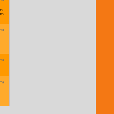
en.
gen
trag
t
trag
trag