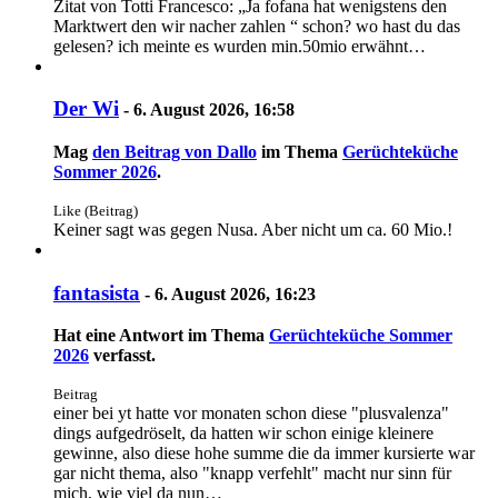
Zitat von Totti Francesco: „Ja fofana hat wenigstens den
Marktwert den wir nacher zahlen “ schon? wo hast du das
gelesen? ich meinte es wurden min.50mio erwähnt…
Der Wi
-
6. August 2026, 16:58
Mag
den Beitrag von
Dallo
im Thema
Gerüchteküche
Sommer 2026
.
Like (Beitrag)
Keiner sagt was gegen Nusa. Aber nicht um ca. 60 Mio.!
fantasista
-
6. August 2026, 16:23
Hat eine Antwort im Thema
Gerüchteküche Sommer
2026
verfasst.
Beitrag
einer bei yt hatte vor monaten schon diese "plusvalenza"
dings aufgedröselt, da hatten wir schon einige kleinere
gewinne, also diese hohe summe die da immer kursierte war
gar nicht thema, also "knapp verfehlt" macht nur sinn für
mich, wie viel da nun…