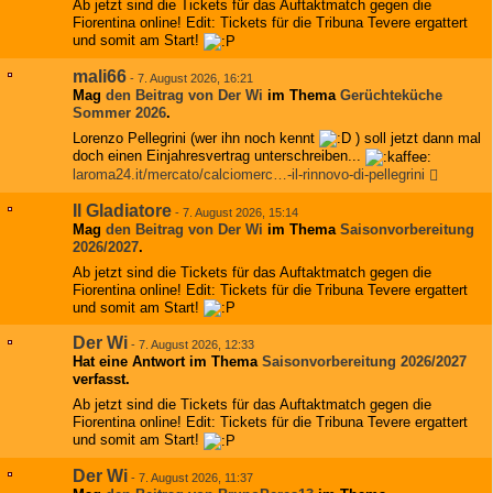
Ab jetzt sind die Tickets für das Auftaktmatch gegen die
Fiorentina online! Edit: Tickets für die Tribuna Tevere ergattert
und somit am Start!
mali66
-
7. August 2026, 16:21
Mag
den Beitrag von
Der Wi
im Thema
Gerüchteküche
Sommer 2026
.
Lorenzo Pellegrini (wer ihn noch kennt
) soll jetzt dann mal
doch einen Einjahresvertrag unterschreiben...
laroma24.it/mercato/calciomerc…-il-rinnovo-di-pellegrini
Il Gladiatore
-
7. August 2026, 15:14
Mag
den Beitrag von
Der Wi
im Thema
Saisonvorbereitung
2026/2027
.
Ab jetzt sind die Tickets für das Auftaktmatch gegen die
Fiorentina online! Edit: Tickets für die Tribuna Tevere ergattert
und somit am Start!
Der Wi
-
7. August 2026, 12:33
Hat eine Antwort im Thema
Saisonvorbereitung 2026/2027
verfasst.
Ab jetzt sind die Tickets für das Auftaktmatch gegen die
Fiorentina online! Edit: Tickets für die Tribuna Tevere ergattert
und somit am Start!
Der Wi
-
7. August 2026, 11:37