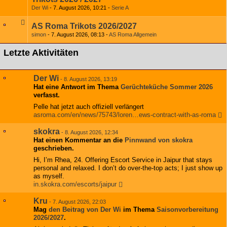
Der Wi
7. August 2026, 10:21
Serie A
AS Roma Trikots 2026/2027
simon
7. August 2026, 08:13
AS Roma Allgemein
Letzte Aktivitäten
Der Wi
-
8. August 2026, 13:19
Hat eine Antwort im Thema
Gerüchteküche Sommer 2026
verfasst.
Pelle hat jetzt auch offiziell verlängert
asroma.com/en/news/75743/loren…ews-contract-with-as-roma
skokra
-
8. August 2026, 12:34
Hat einen Kommentar an die
Pinnwand von skokra
geschrieben.
Hi, I’m Rhea, 24. Offering Escort Service in Jaipur that stays
personal and relaxed. I don’t do over-the-top acts; I just show up
as myself.
in.skokra.com/escorts/jaipur
Kru
-
7. August 2026, 22:03
Mag
den Beitrag von
Der Wi
im Thema
Saisonvorbereitung
2026/2027
.