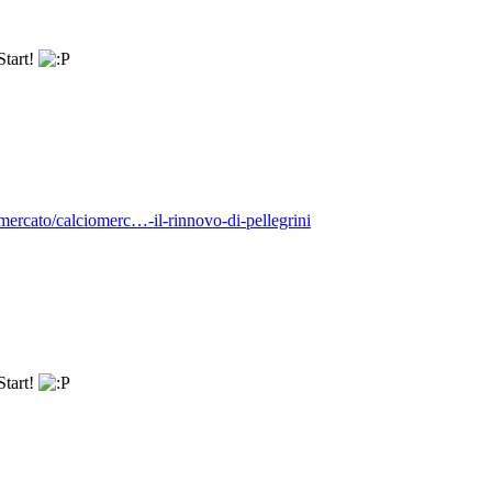
Start!
mercato/calciomerc…-il-rinnovo-di-pellegrini
Start!