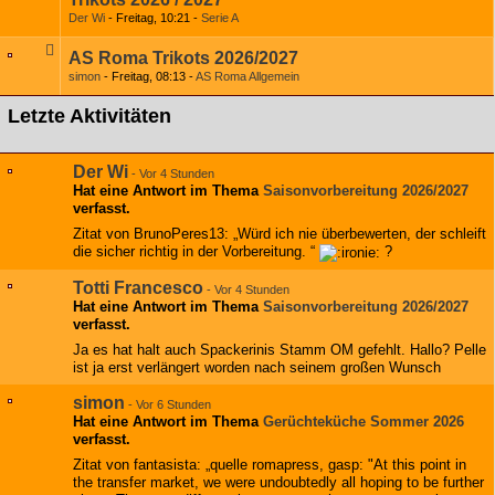
Der Wi
Freitag, 10:21
Serie A
AS Roma Trikots 2026/2027
simon
Freitag, 08:13
AS Roma Allgemein
Letzte Aktivitäten
Der Wi
-
Vor 4 Stunden
Hat eine Antwort im Thema
Saisonvorbereitung 2026/2027
verfasst.
Zitat von BrunoPeres13: „Würd ich nie überbewerten, der schleift
die sicher richtig in der Vorbereitung. “
?
Totti Francesco
-
Vor 4 Stunden
Hat eine Antwort im Thema
Saisonvorbereitung 2026/2027
verfasst.
Ja es hat halt auch Spackerinis Stamm OM gefehlt. Hallo? Pelle
ist ja erst verlängert worden nach seinem großen Wunsch
simon
-
Vor 6 Stunden
Hat eine Antwort im Thema
Gerüchteküche Sommer 2026
verfasst.
Zitat von fantasista: „quelle romapress, gasp: "At this point in
the transfer market, we were undoubtedly all hoping to be further