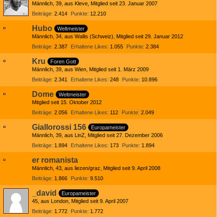
Männlich
39
aus Kleve
Mitglied seit 23. Januar 2007
Beiträge
2.414
Punkte
12.210
Hubo
Weltmeister
Männlich
34
aus Wallis (Schweiz)
Mitglied seit 29. Januar 2012
Beiträge
2.387
Erhaltene Likes
1.055
Punkte
2.384
Kru
Foren Gott
Männlich
39
aus Wien
Mitglied seit 1. März 2009
Beiträge
2.341
Erhaltene Likes
248
Punkte
10.896
Dome
Weltmeister
Mitglied seit 15. Oktober 2012
Beiträge
2.056
Erhaltene Likes
112
Punkte
2.049
Giallorossi 156
Europameister
Männlich
39
aus LinZ
Mitglied seit 27. Dezember 2006
Beiträge
1.894
Erhaltene Likes
173
Punkte
1.894
er romanista
Männlich
43
aus liezen/graz
Mitglied seit 9. April 2008
Beiträge
1.866
Punkte
9.510
_david
Europameister
45
aus London
Mitglied seit 9. April 2007
Beiträge
1.772
Punkte
1.772