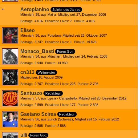
Beiträge
4.483
Erhaltene Likes
3.268
Punkte
4.361
Aeroplanino
Spieler des Jahres
Männlich
38
aus Mainz
Mitglied seit 27. Dezember 2006
Beiträge
4.016
Erhaltene Likes
7
Punkte
4.016
Eliseo
Männlich
36
aus Potsdam
Mitglied seit 25. Oktober 2007
Beiträge
3.747
Erhaltene Likes
1
Punkte
19.826
Monaco_Basti
Foren Gott
Männlich
34
aus München
Mitglied seit 24. Februar 2008
Beiträge
2.940
Punkte
14.930
cn313
Weltmeister
Mitglied seit 18. August 2009
Beiträge
2.707
Erhaltene Likes
223
Punkte
2.706
Santuzzo
Redakteur
Männlich
37
aus Lipsia - Campobello
Mitglied seit 20. Dezember 2012
Beiträge
2.599
Erhaltene Likes
177
Punkte
2.598
Gaetano Scirea
Redakteur
Männlich
36
aus Zürich (Schweiz)
Mitglied seit 15. Februar 2012
Beiträge
2.588
Punkte
2.588
ulli
Foren Gott