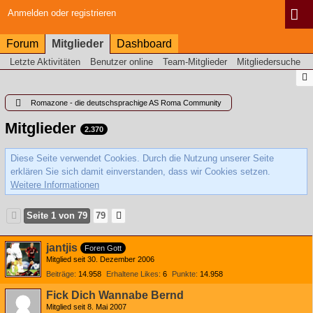
Anmelden oder registrieren
Forum
Mitglieder
Dashboard
Letzte Aktivitäten
Benutzer online
Team-Mitglieder
Mitgliedersuche
Romazone - die deutschsprachige AS Roma Community
Mitglieder
2.370
Diese Seite verwendet Cookies. Durch die Nutzung unserer Seite
erklären Sie sich damit einverstanden, dass wir Cookies setzen.
Weitere Informationen
Seite 1 von 79
79
jantjis
Foren Gott
Mitglied seit 30. Dezember 2006
Beiträge
14.958
Erhaltene Likes
6
Punkte
14.958
Fick Dich Wannabe Bernd
Mitglied seit 8. Mai 2007