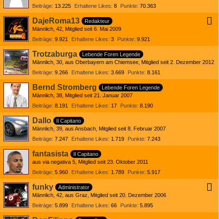
Beiträge
13.225
Erhaltene Likes
8
Punkte
70.363
DajeRoma13
Redakteur
Männlich
42
Mitglied seit 6. Mai 2009
Beiträge
9.921
Erhaltene Likes
3
Punkte
9.921
Trotzaburga
Lebende Foren Legende
Männlich
30
aus Oberbayern am Chiemsee
Mitglied seit 2. Dezember 2012
Beiträge
9.266
Erhaltene Likes
3.669
Punkte
8.161
Bernd Stromberg
Lebende Foren Legende
Männlich
38
Mitglied seit 21. Januar 2007
Beiträge
8.191
Erhaltene Likes
17
Punkte
8.190
Dallo
Il Capitano
Männlich
39
aus Ansbach
Mitglied seit 8. Februar 2007
Beiträge
7.247
Erhaltene Likes
1.719
Punkte
7.243
fantasista
Il Capitano
aus via negativa 5
Mitglied seit 23. Oktober 2011
Beiträge
5.960
Erhaltene Likes
1.789
Punkte
5.917
funky
Administrator
Männlich
42
aus Graz
Mitglied seit 20. Dezember 2006
Beiträge
5.899
Erhaltene Likes
66
Punkte
5.895