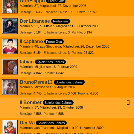
DonFilippo
Foren Gott
Männlich
37
Mitglied seit 27. Dezember 2006
Beiträge
5.636
Erhaltene Likes
196
Punkte
27.973
Der Libanese
Redakteur
Männlich
51
aus Italien
Mitglied seit 13. Oktober 2009
Beiträge
5.194
Erhaltene Likes
3
Punkte
5.194
il capitano
Foren Gott
Männlich
40
aus Stoccarda
Mitglied seit 26. Dezember 2006
Beiträge
5.154
Erhaltene Likes
3
Punkte
27.822
fabian
Spieler des Jahres
Männlich
Mitglied seit 16. Februar 2009
Beiträge
4.842
Punkte
4.842
BrunoPeres13
Spieler des Jahres
Männlich
Mitglied seit 15. August 2007
Beiträge
4.745
Erhaltene Likes
3.406
Punkte
4.700
Il Bomber
Spieler des Jahres
Männlich
37
Mitglied seit 23. Oktober 2008
Beiträge
4.588
Punkte
4.588
Der Wi
Spieler des Jahres
Männlich
aus Franconia
Mitglied seit 10. November 2009