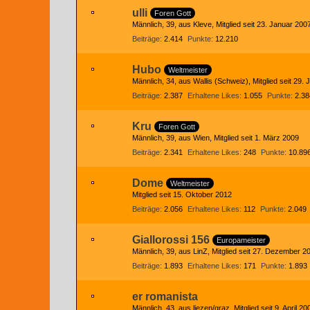
ulli
Foren Gott
Männlich
39
aus Kleve
Mitglied seit 23. Januar 200
Beiträge
2.414
Punkte
12.210
Hubo
Weltmeister
Männlich
34
aus Wallis (Schweiz)
Mitglied seit 29.
Beiträge
2.387
Erhaltene Likes
1.055
Punkte
2.38
Kru
Foren Gott
Männlich
39
aus Wien
Mitglied seit 1. März 2009
Beiträge
2.341
Erhaltene Likes
248
Punkte
10.89
Dome
Weltmeister
Mitglied seit 15. Oktober 2012
Beiträge
2.056
Erhaltene Likes
112
Punkte
2.049
Giallorossi 156
Europameister
Männlich
39
aus LinZ
Mitglied seit 27. Dezember 2
Beiträge
1.893
Erhaltene Likes
171
Punkte
1.893
er romanista
Männlich
43
aus liezen/graz
Mitglied seit 9. April 20