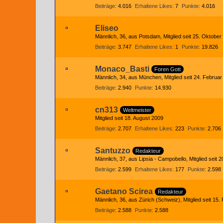
Beiträge
4.016
Erhaltene Likes
7
Punkte
4.016
Eliseo
Männlich
36
aus Potsdam
Mitglied seit 25. Oktober
Beiträge
3.747
Erhaltene Likes
1
Punkte
19.826
Monaco_Basti
Foren Gott
Männlich
34
aus München
Mitglied seit 24. Februa
Beiträge
2.940
Punkte
14.930
cn313
Weltmeister
Mitglied seit 18. August 2009
Beiträge
2.707
Erhaltene Likes
223
Punkte
2.706
Santuzzo
Redakteur
Männlich
37
aus Lipsia - Campobello
Mitglied seit
Beiträge
2.599
Erhaltene Likes
177
Punkte
2.598
Gaetano Scirea
Redakteur
Männlich
36
aus Zürich (Schweiz)
Mitglied seit 15
Beiträge
2.588
Punkte
2.588