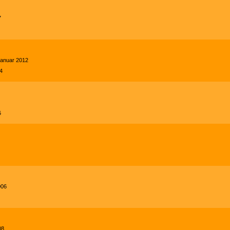
7
 Januar 2012
4
6
006
08