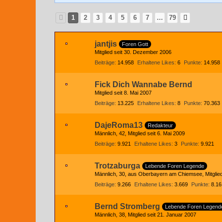
1
2
3
4
5
6
7
…
79
jantjis
Foren Gott
Mitglied seit 30. Dezember 2006
Beiträge
14.958
Erhaltene Likes
6
Punkte
14.958
Fick Dich Wannabe Bernd
Mitglied seit 8. Mai 2007
Beiträge
13.225
Erhaltene Likes
8
Punkte
70.363
DajeRoma13
Redakteur
Männlich
42
Mitglied seit 6. Mai 2009
Beiträge
9.921
Erhaltene Likes
3
Punkte
9.921
Trotzaburga
Lebende Foren Legende
Männlich
30
aus Oberbayern am Chiemsee
Mitgli
Beiträge
9.266
Erhaltene Likes
3.669
Punkte
8.16
Bernd Stromberg
Lebende Foren Legend
Männlich
38
Mitglied seit 21. Januar 2007