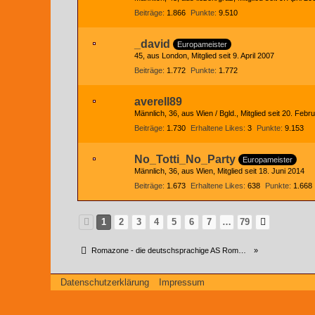
Beiträge
1.866
Punkte
9.510
_david
Europameister
45
aus London
Mitglied seit 9. April 2007
Beiträge
1.772
Punkte
1.772
averell89
Männlich
36
aus Wien / Bgld.
Mitglied seit 20. Febr
Beiträge
1.730
Erhaltene Likes
3
Punkte
9.153
No_Totti_No_Party
Europameister
Männlich
36
aus Wien
Mitglied seit 18. Juni 2014
Beiträge
1.673
Erhaltene Likes
638
Punkte
1.668
1
2
3
4
5
6
7
…
79
Romazone - die deutschsprachige AS Roma Community
»
Datenschutzerklärung
Impressum