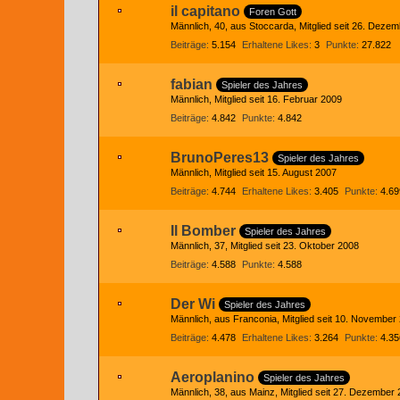
il capitano
Foren Gott
Männlich
40
aus Stoccarda
Mitglied seit 26. Deze
Beiträge
5.154
Erhaltene Likes
3
Punkte
27.822
fabian
Spieler des Jahres
Männlich
Mitglied seit 16. Februar 2009
Beiträge
4.842
Punkte
4.842
BrunoPeres13
Spieler des Jahres
Männlich
Mitglied seit 15. August 2007
Beiträge
4.744
Erhaltene Likes
3.405
Punkte
4.69
Il Bomber
Spieler des Jahres
Männlich
37
Mitglied seit 23. Oktober 2008
Beiträge
4.588
Punkte
4.588
Der Wi
Spieler des Jahres
Männlich
aus Franconia
Mitglied seit 10. November
Beiträge
4.478
Erhaltene Likes
3.264
Punkte
4.35
Aeroplanino
Spieler des Jahres
Männlich
38
aus Mainz
Mitglied seit 27. Dezember