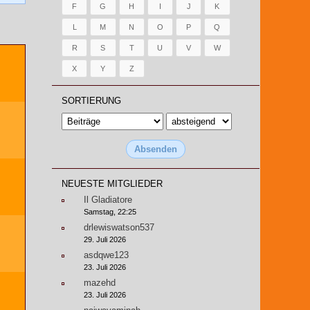
F
G
H
I
J
K
L
M
N
O
P
Q
R
S
T
U
V
W
X
Y
Z
SORTIERUNG
NEUESTE MITGLIEDER
Il Gladiatore
Samstag, 22:25
drlewiswatson537
29. Juli 2026
asdqwe123
23. Juli 2026
mazehd
23. Juli 2026