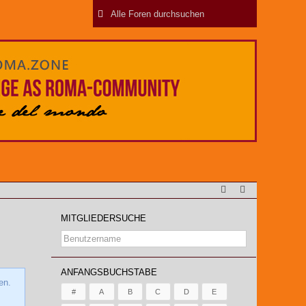
MITGLIEDERSUCHE
ANFANGSBUCHSTABE
en.
#
A
B
C
D
E