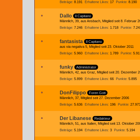
Beiträge
8.191
Erhaltene Likes
17
Punkte
8.190
Dallo
Il Capitano
Männlich
39
aus Ansbach
Mitglied seit 8. Februar 
Beiträge
7.246
Erhaltene Likes
1.718
Punkte
7.24
fantasista
Il Capitano
aus via negativa 5
Mitglied seit 23. Oktober 2011
Beiträge
5.960
Erhaltene Likes
1.789
Punkte
5.91
funky
Administrator
Männlich
42
aus Graz
Mitglied seit 20. Dezember 
Beiträge
5.899
Erhaltene Likes
66
Punkte
5.895
DonFilippo
Foren Gott
Männlich
37
Mitglied seit 27. Dezember 2006
Beiträge
5.636
Erhaltene Likes
196
Punkte
27.97
Der Libanese
Redakteur
Männlich
51
aus Italien
Mitglied seit 13. Oktober 20
Beiträge
5.194
Erhaltene Likes
3
Punkte
5.194