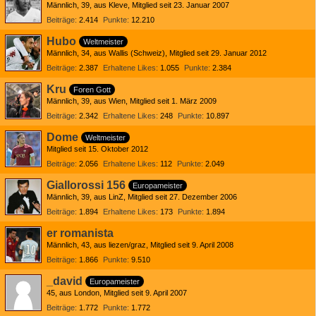
Männlich
39
aus Kleve
Mitglied seit 23. Januar 2007
Beiträge
2.414
Punkte
12.210
Hubo
Weltmeister
Männlich
34
aus Wallis (Schweiz)
Mitglied seit 29. Januar 2012
Beiträge
2.387
Erhaltene Likes
1.055
Punkte
2.384
Kru
Foren Gott
Männlich
39
aus Wien
Mitglied seit 1. März 2009
Beiträge
2.342
Erhaltene Likes
248
Punkte
10.897
Dome
Weltmeister
Mitglied seit 15. Oktober 2012
Beiträge
2.056
Erhaltene Likes
112
Punkte
2.049
Giallorossi 156
Europameister
Männlich
39
aus LinZ
Mitglied seit 27. Dezember 2006
Beiträge
1.894
Erhaltene Likes
173
Punkte
1.894
er romanista
Männlich
43
aus liezen/graz
Mitglied seit 9. April 2008
Beiträge
1.866
Punkte
9.510
_david
Europameister
45
aus London
Mitglied seit 9. April 2007
Beiträge
1.772
Punkte
1.772