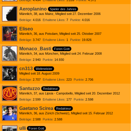
Beiträge
4.494
Erhaltene Likes
3.269
Punkte
4.371
Aeroplanino
Spieler des Jahres
Männlich
38
aus Mainz
Mitglied seit 27. Dezember 2006
Beiträge
4.016
Erhaltene Likes
7
Punkte
4.016
Eliseo
Männlich
36
aus Potsdam
Mitglied seit 25. Oktober 2007
Beiträge
3.747
Erhaltene Likes
1
Punkte
19.826
Monaco_Basti
Foren Gott
Männlich
34
aus München
Mitglied seit 24. Februar 2008
Beiträge
2.940
Punkte
14.930
cn313
Weltmeister
Mitglied seit 18. August 2009
Beiträge
2.707
Erhaltene Likes
223
Punkte
2.706
Santuzzo
Redakteur
Männlich
37
aus Lipsia - Campobello
Mitglied seit 20. Dezember 2012
Beiträge
2.599
Erhaltene Likes
177
Punkte
2.598
Gaetano Scirea
Redakteur
Männlich
36
aus Zürich (Schweiz)
Mitglied seit 15. Februar 2012
Beiträge
2.588
Punkte
2.588
ulli
Foren Gott