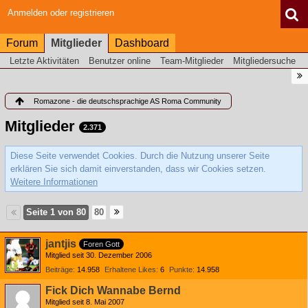
Anmelden oder registrieren
Forum
Mitglieder
Dashboard
Letzte Aktivitäten
Benutzer online
Team-Mitglieder
Mitgliedersuche
Romazone - die deutschsprachige AS Roma Community
Mitglieder
2.371
Diese Seite verwendet Cookies. Durch die Nutzung unserer Seite
erklären Sie sich damit einverstanden, dass wir Cookies setzen.
Weitere Informationen
Seite 1 von 80
80
jantjis
Foren Gott
Mitglied seit 30. Dezember 2006
Beiträge
14.958
Erhaltene Likes
6
Punkte
14.958
Fick Dich Wannabe Bernd
Mitglied seit 8. Mai 2007