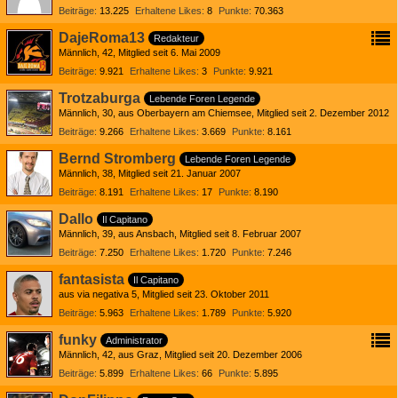
Beiträge
13.225
Erhaltene Likes
8
Punkte
70.363
DajeRoma13
Redakteur
Männlich
42
Mitglied seit 6. Mai 2009
Beiträge
9.921
Erhaltene Likes
3
Punkte
9.921
Trotzaburga
Lebende Foren Legende
Männlich
30
aus Oberbayern am Chiemsee
Mitglied seit 2. Dezember 2012
Beiträge
9.266
Erhaltene Likes
3.669
Punkte
8.161
Bernd Stromberg
Lebende Foren Legende
Männlich
38
Mitglied seit 21. Januar 2007
Beiträge
8.191
Erhaltene Likes
17
Punkte
8.190
Dallo
Il Capitano
Männlich
39
aus Ansbach
Mitglied seit 8. Februar 2007
Beiträge
7.250
Erhaltene Likes
1.720
Punkte
7.246
fantasista
Il Capitano
aus via negativa 5
Mitglied seit 23. Oktober 2011
Beiträge
5.963
Erhaltene Likes
1.789
Punkte
5.920
funky
Administrator
Männlich
42
aus Graz
Mitglied seit 20. Dezember 2006
Beiträge
5.899
Erhaltene Likes
66
Punkte
5.895