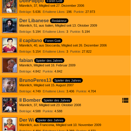
DonFilippo
Foren Gott
Männlich
37
Mitglied seit 27. Dezember 2006
Beiträge
5.636
Erhaltene Likes
196
Punkte
27.973
Der Libanese
Redakteur
Männlich
51
aus Italien
Mitglied seit 13. Oktober 2009
Beiträge
5.194
Erhaltene Likes
3
Punkte
5.194
il capitano
Foren Gott
Männlich
40
aus Stoccarda
Mitglied seit 26. Dezember 2006
Beiträge
5.154
Erhaltene Likes
3
Punkte
27.822
fabian
Spieler des Jahres
Männlich
Mitglied seit 16. Februar 2009
Beiträge
4.842
Punkte
4.842
BrunoPeres13
Spieler des Jahres
Männlich
Mitglied seit 15. August 2007
Beiträge
4.749
Erhaltene Likes
3.406
Punkte
4.704
Il Bomber
Spieler des Jahres
Männlich
37
Mitglied seit 23. Oktober 2008
Beiträge
4.588
Punkte
4.588
Der Wi
Spieler des Jahres
Männlich
aus Franconia
Mitglied seit 10. November 2009