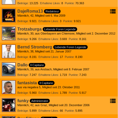
Beiträge
13.225
Erhaltene Likes
8
Punkte
70.363
DajeRoma13
Redakteur
Männlich
42
Mitglied seit 6. Mai 2009
Beiträge
9.921
Erhaltene Likes
3
Punkte
9.921
Trotzaburga
Lebende Foren Legende
Männlich
30
aus Oberbayern am Chiemsee
Mitglied seit 2. Dezember 2012
Beiträge
9.266
Erhaltene Likes
3.669
Punkte
8.161
Bernd Stromberg
Lebende Foren Legende
Männlich
38
Mitglied seit 21. Januar 2007
Beiträge
8.191
Erhaltene Likes
17
Punkte
8.190
Dallo
Il Capitano
Männlich
39
aus Ansbach
Mitglied seit 8. Februar 2007
Beiträge
7.247
Erhaltene Likes
1.719
Punkte
7.243
fantasista
Il Capitano
aus via negativa 5
Mitglied seit 23. Oktober 2011
Beiträge
5.960
Erhaltene Likes
1.789
Punkte
5.917
funky
Administrator
Männlich
42
aus Graz
Mitglied seit 20. Dezember 2006
Beiträge
5.899
Erhaltene Likes
66
Punkte
5.895