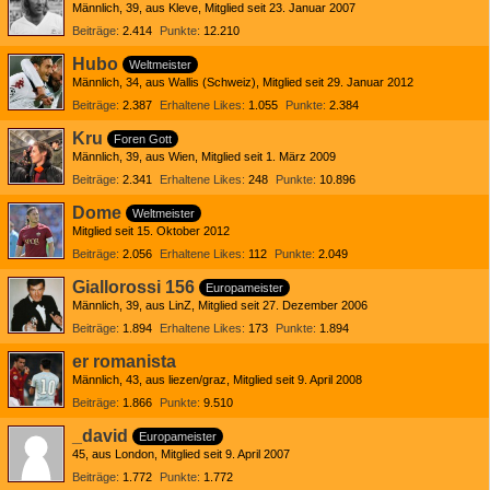
Männlich
39
aus Kleve
Mitglied seit 23. Januar 2007
Beiträge
2.414
Punkte
12.210
Hubo
Weltmeister
Männlich
34
aus Wallis (Schweiz)
Mitglied seit 29. Januar 2012
Beiträge
2.387
Erhaltene Likes
1.055
Punkte
2.384
Kru
Foren Gott
Männlich
39
aus Wien
Mitglied seit 1. März 2009
Beiträge
2.341
Erhaltene Likes
248
Punkte
10.896
Dome
Weltmeister
Mitglied seit 15. Oktober 2012
Beiträge
2.056
Erhaltene Likes
112
Punkte
2.049
Giallorossi 156
Europameister
Männlich
39
aus LinZ
Mitglied seit 27. Dezember 2006
Beiträge
1.894
Erhaltene Likes
173
Punkte
1.894
er romanista
Männlich
43
aus liezen/graz
Mitglied seit 9. April 2008
Beiträge
1.866
Punkte
9.510
_david
Europameister
45
aus London
Mitglied seit 9. April 2007
Beiträge
1.772
Punkte
1.772