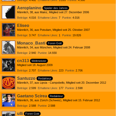
Beiträge
4.482
Erhaltene Likes
3.265
Punkte
4.360
Aeroplanino
Spieler des Jahres
Männlich
38
aus Mainz
Mitglied seit 27. Dezember 2006
Beiträge
4.016
Erhaltene Likes
7
Punkte
4.016
Eliseo
Männlich
36
aus Potsdam
Mitglied seit 25. Oktober 2007
Beiträge
3.747
Erhaltene Likes
1
Punkte
19.826
Monaco_Basti
Foren Gott
Männlich
34
aus München
Mitglied seit 24. Februar 2008
Beiträge
2.940
Punkte
14.930
cn313
Weltmeister
Mitglied seit 18. August 2009
Beiträge
2.707
Erhaltene Likes
223
Punkte
2.706
Santuzzo
Redakteur
Männlich
37
aus Lipsia - Campobello
Mitglied seit 20. Dezember 2012
Beiträge
2.599
Erhaltene Likes
177
Punkte
2.598
Gaetano Scirea
Redakteur
Männlich
36
aus Zürich (Schweiz)
Mitglied seit 15. Februar 2012
Beiträge
2.588
Punkte
2.588
ulli
Foren Gott