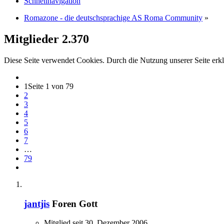
Schnellnavigation
Romazone - die deutschsprachige AS Roma Community
»
Mitglieder
2.370
Diese Seite verwendet Cookies. Durch die Nutzung unserer Seite erkl
1
Seite 1 von 79
2
3
4
5
6
7
…
79
jantjis
Foren Gott
Mitglied seit 30. Dezember 2006