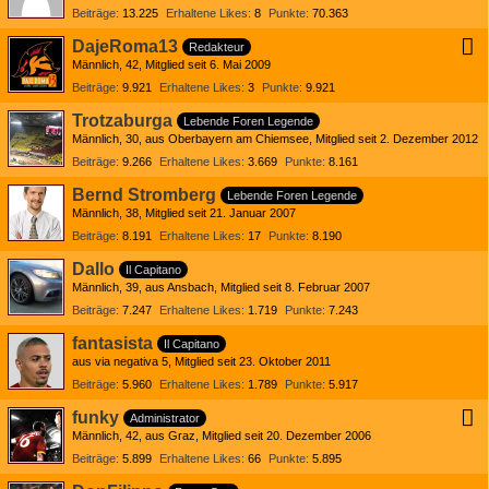
Beiträge
13.225
Erhaltene Likes
8
Punkte
70.363
DajeRoma13
Redakteur
Männlich
42
Mitglied seit 6. Mai 2009
Beiträge
9.921
Erhaltene Likes
3
Punkte
9.921
Trotzaburga
Lebende Foren Legende
Männlich
30
aus Oberbayern am Chiemsee
Mitglied seit 2. Dezember 2012
Beiträge
9.266
Erhaltene Likes
3.669
Punkte
8.161
Bernd Stromberg
Lebende Foren Legende
Männlich
38
Mitglied seit 21. Januar 2007
Beiträge
8.191
Erhaltene Likes
17
Punkte
8.190
Dallo
Il Capitano
Männlich
39
aus Ansbach
Mitglied seit 8. Februar 2007
Beiträge
7.247
Erhaltene Likes
1.719
Punkte
7.243
fantasista
Il Capitano
aus via negativa 5
Mitglied seit 23. Oktober 2011
Beiträge
5.960
Erhaltene Likes
1.789
Punkte
5.917
funky
Administrator
Männlich
42
aus Graz
Mitglied seit 20. Dezember 2006
Beiträge
5.899
Erhaltene Likes
66
Punkte
5.895