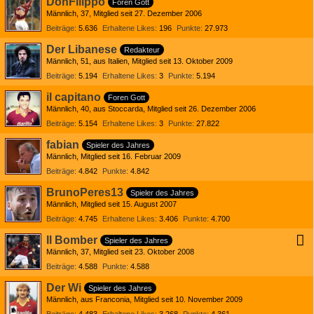
DonFilippo
Foren Gott
Männlich
37
Mitglied seit 27. Dezember 2006
Beiträge
5.636
Erhaltene Likes
196
Punkte
27.973
Der Libanese
Redakteur
Männlich
51
aus Italien
Mitglied seit 13. Oktober 2009
Beiträge
5.194
Erhaltene Likes
3
Punkte
5.194
il capitano
Foren Gott
Männlich
40
aus Stoccarda
Mitglied seit 26. Dezember 2006
Beiträge
5.154
Erhaltene Likes
3
Punkte
27.822
fabian
Spieler des Jahres
Männlich
Mitglied seit 16. Februar 2009
Beiträge
4.842
Punkte
4.842
BrunoPeres13
Spieler des Jahres
Männlich
Mitglied seit 15. August 2007
Beiträge
4.745
Erhaltene Likes
3.406
Punkte
4.700
Il Bomber
Spieler des Jahres
Männlich
37
Mitglied seit 23. Oktober 2008
Beiträge
4.588
Punkte
4.588
Der Wi
Spieler des Jahres
Männlich
aus Franconia
Mitglied seit 10. November 2009