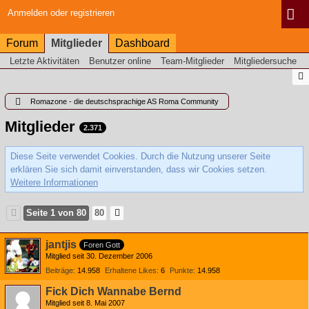
Anmelden oder registrieren
Forum
Mitglieder
Dashboard
Letzte Aktivitäten
Benutzer online
Team-Mitglieder
Mitgliedersuche
Romazone - die deutschsprachige AS Roma Community
Mitglieder
2.371
Diese Seite verwendet Cookies. Durch die Nutzung unserer Seite
erklären Sie sich damit einverstanden, dass wir Cookies setzen.
Weitere Informationen
Seite 1 von 80
80
jantjis
Foren Gott
Mitglied seit 30. Dezember 2006
Beiträge
14.958
Erhaltene Likes
6
Punkte
14.958
Fick Dich Wannabe Bernd
Mitglied seit 8. Mai 2007