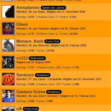
Beiträge
4.483
Erhaltene Likes
3.268
Punkte
4.361
Aeroplanino
Spieler des Jahres
Männlich
38
aus Mainz
Mitglied seit 27. Dezember 2006
Beiträge
4.016
Erhaltene Likes
7
Punkte
4.016
Eliseo
Männlich
36
aus Potsdam
Mitglied seit 25. Oktober 2007
Beiträge
3.747
Erhaltene Likes
1
Punkte
19.826
Monaco_Basti
Foren Gott
Männlich
34
aus München
Mitglied seit 24. Februar 2008
Beiträge
2.940
Punkte
14.930
cn313
Weltmeister
Mitglied seit 18. August 2009
Beiträge
2.707
Erhaltene Likes
223
Punkte
2.706
Santuzzo
Redakteur
Männlich
37
aus Lipsia - Campobello
Mitglied seit 20. Dezember 2012
Beiträge
2.599
Erhaltene Likes
177
Punkte
2.598
Gaetano Scirea
Redakteur
Männlich
36
aus Zürich (Schweiz)
Mitglied seit 15. Februar 2012
Beiträge
2.588
Punkte
2.588
ulli
Foren Gott