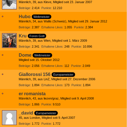
Männlich
39
aus Kleve
Mitglied seit 23. Januar 2007
Beiträge
2.414
Punkte
12.210
Hubo
Weltmeister
Männlich
34
aus Wallis (Schweiz)
Mitglied seit 29. Januar 2012
Beiträge
2.387
Erhaltene Likes
1.055
Punkte
2.384
Kru
Foren Gott
Männlich
39
aus Wien
Mitglied seit 1. März 2009
Beiträge
2.341
Erhaltene Likes
248
Punkte
10.896
Dome
Weltmeister
Mitglied seit 15. Oktober 2012
Beiträge
2.056
Erhaltene Likes
112
Punkte
2.049
Giallorossi 156
Europameister
Männlich
39
aus LinZ
Mitglied seit 27. Dezember 2006
Beiträge
1.894
Erhaltene Likes
173
Punkte
1.894
er romanista
Männlich
43
aus liezen/graz
Mitglied seit 9. April 2008
Beiträge
1.866
Punkte
9.510
_david
Europameister
45
aus London
Mitglied seit 9. April 2007
Beiträge
1.772
Punkte
1.772