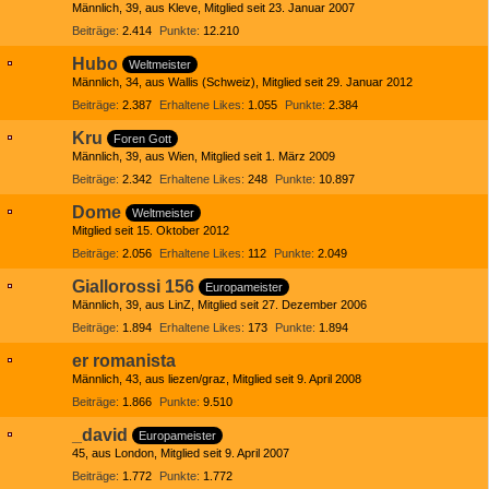
Männlich
39
aus Kleve
Mitglied seit 23. Januar 2007
Beiträge
2.414
Punkte
12.210
Hubo
Weltmeister
Männlich
34
aus Wallis (Schweiz)
Mitglied seit 29. Januar 2012
Beiträge
2.387
Erhaltene Likes
1.055
Punkte
2.384
Kru
Foren Gott
Männlich
39
aus Wien
Mitglied seit 1. März 2009
Beiträge
2.342
Erhaltene Likes
248
Punkte
10.897
Dome
Weltmeister
Mitglied seit 15. Oktober 2012
Beiträge
2.056
Erhaltene Likes
112
Punkte
2.049
Giallorossi 156
Europameister
Männlich
39
aus LinZ
Mitglied seit 27. Dezember 2006
Beiträge
1.894
Erhaltene Likes
173
Punkte
1.894
er romanista
Männlich
43
aus liezen/graz
Mitglied seit 9. April 2008
Beiträge
1.866
Punkte
9.510
_david
Europameister
45
aus London
Mitglied seit 9. April 2007
Beiträge
1.772
Punkte
1.772