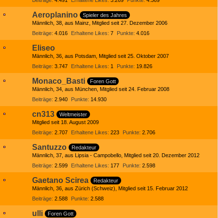
Beiträge
4.491
Erhaltene Likes
3.269
Punkte
4.369
Aeroplanino
Spieler des Jahres
Männlich
38
aus Mainz
Mitglied seit 27. Dezember 2006
Beiträge
4.016
Erhaltene Likes
7
Punkte
4.016
Eliseo
Männlich
36
aus Potsdam
Mitglied seit 25. Oktober 2007
Beiträge
3.747
Erhaltene Likes
1
Punkte
19.826
Monaco_Basti
Foren Gott
Männlich
34
aus München
Mitglied seit 24. Februar 2008
Beiträge
2.940
Punkte
14.930
cn313
Weltmeister
Mitglied seit 18. August 2009
Beiträge
2.707
Erhaltene Likes
223
Punkte
2.706
Santuzzo
Redakteur
Männlich
37
aus Lipsia - Campobello
Mitglied seit 20. Dezember 2012
Beiträge
2.599
Erhaltene Likes
177
Punkte
2.598
Gaetano Scirea
Redakteur
Männlich
36
aus Zürich (Schweiz)
Mitglied seit 15. Februar 2012
Beiträge
2.588
Punkte
2.588
ulli
Foren Gott