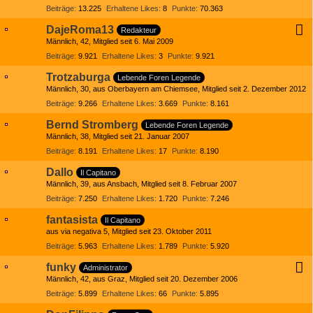
Beiträge
13.225
Erhaltene Likes
8
Punkte
70.363
DajeRoma13
Redakteur
Männlich
42
Mitglied seit 6. Mai 2009
Beiträge
9.921
Erhaltene Likes
3
Punkte
9.921
Trotzaburga
Lebende Foren Legende
Männlich
30
aus Oberbayern am Chiemsee
Mitglied seit 2. Dezember 2012
Beiträge
9.266
Erhaltene Likes
3.669
Punkte
8.161
Bernd Stromberg
Lebende Foren Legende
Männlich
38
Mitglied seit 21. Januar 2007
Beiträge
8.191
Erhaltene Likes
17
Punkte
8.190
Dallo
Il Capitano
Männlich
39
aus Ansbach
Mitglied seit 8. Februar 2007
Beiträge
7.250
Erhaltene Likes
1.720
Punkte
7.246
fantasista
Il Capitano
aus via negativa 5
Mitglied seit 23. Oktober 2011
Beiträge
5.963
Erhaltene Likes
1.789
Punkte
5.920
funky
Administrator
Männlich
42
aus Graz
Mitglied seit 20. Dezember 2006
Beiträge
5.899
Erhaltene Likes
66
Punkte
5.895