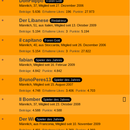
DonFilippo
Foren Gott
Männlich
37
Mitglied seit 27. Dezember 2006
Beiträge
5.636
Erhaltene Likes
196
Punkte
27.973
Der Libanese
Redakteur
Männlich
51
aus Italien
Mitglied seit 13. Oktober 2009
Beiträge
5.194
Erhaltene Likes
3
Punkte
5.194
il capitano
Foren Gott
Männlich
40
aus Stoccarda
Mitglied seit 26. Dezember 2006
Beiträge
5.154
Erhaltene Likes
3
Punkte
27.822
fabian
Spieler des Jahres
Männlich
Mitglied seit 16. Februar 2009
Beiträge
4.842
Punkte
4.842
BrunoPeres13
Spieler des Jahres
Männlich
Mitglied seit 15. August 2007
Beiträge
4.748
Erhaltene Likes
3.406
Punkte
4.703
Il Bomber
Spieler des Jahres
Männlich
37
Mitglied seit 23. Oktober 2008
Beiträge
4.588
Punkte
4.588
Der Wi
Spieler des Jahres
Männlich
aus Franconia
Mitglied seit 10. November 2009