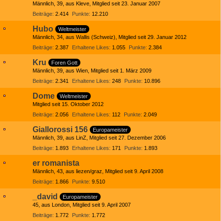
Männlich
39
aus Kleve
Mitglied seit 23. Januar 2007
Beiträge
2.414
Punkte
12.210
Hubo
Weltmeister
Männlich
34
aus Wallis (Schweiz)
Mitglied seit 29. Januar 2012
Beiträge
2.387
Erhaltene Likes
1.055
Punkte
2.384
Kru
Foren Gott
Männlich
39
aus Wien
Mitglied seit 1. März 2009
Beiträge
2.341
Erhaltene Likes
248
Punkte
10.896
Dome
Weltmeister
Mitglied seit 15. Oktober 2012
Beiträge
2.056
Erhaltene Likes
112
Punkte
2.049
Giallorossi 156
Europameister
Männlich
39
aus LinZ
Mitglied seit 27. Dezember 2006
Beiträge
1.893
Erhaltene Likes
171
Punkte
1.893
er romanista
Männlich
43
aus liezen/graz
Mitglied seit 9. April 2008
Beiträge
1.866
Punkte
9.510
_david
Europameister
45
aus London
Mitglied seit 9. April 2007
Beiträge
1.772
Punkte
1.772