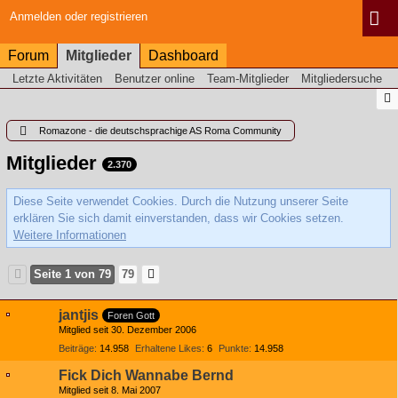
Anmelden oder registrieren
Forum
Mitglieder
Dashboard
Letzte Aktivitäten
Benutzer online
Team-Mitglieder
Mitgliedersuche
Romazone - die deutschsprachige AS Roma Community
Mitglieder
2.370
Diese Seite verwendet Cookies. Durch die Nutzung unserer Seite
erklären Sie sich damit einverstanden, dass wir Cookies setzen.
Weitere Informationen
Seite 1 von 79
79
jantjis
Foren Gott
Mitglied seit 30. Dezember 2006
Beiträge
14.958
Erhaltene Likes
6
Punkte
14.958
Fick Dich Wannabe Bernd
Mitglied seit 8. Mai 2007