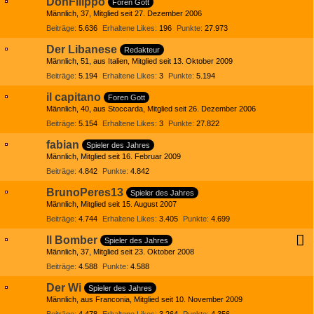
DonFilippo
Foren Gott
Männlich
37
Mitglied seit 27. Dezember 2006
Beiträge
5.636
Erhaltene Likes
196
Punkte
27.973
Der Libanese
Redakteur
Männlich
51
aus Italien
Mitglied seit 13. Oktober 2009
Beiträge
5.194
Erhaltene Likes
3
Punkte
5.194
il capitano
Foren Gott
Männlich
40
aus Stoccarda
Mitglied seit 26. Dezember 2006
Beiträge
5.154
Erhaltene Likes
3
Punkte
27.822
fabian
Spieler des Jahres
Männlich
Mitglied seit 16. Februar 2009
Beiträge
4.842
Punkte
4.842
BrunoPeres13
Spieler des Jahres
Männlich
Mitglied seit 15. August 2007
Beiträge
4.744
Erhaltene Likes
3.405
Punkte
4.699
Il Bomber
Spieler des Jahres
Männlich
37
Mitglied seit 23. Oktober 2008
Beiträge
4.588
Punkte
4.588
Der Wi
Spieler des Jahres
Männlich
aus Franconia
Mitglied seit 10. November 2009