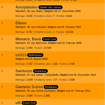
Beiträge
4.478
Erhaltene Likes
3.264
Punkte
4.356
Aeroplanino
Spieler des Jahres
Männlich
38
aus Mainz
Mitglied seit 27. Dezember 2006
Beiträge
4.016
Erhaltene Likes
7
Punkte
4.016
Eliseo
Männlich
36
aus Potsdam
Mitglied seit 25. Oktober 2007
Beiträge
3.747
Erhaltene Likes
1
Punkte
19.826
Monaco_Basti
Foren Gott
Männlich
34
aus München
Mitglied seit 24. Februar 2008
Beiträge
2.940
Punkte
14.930
cn313
Weltmeister
Mitglied seit 18. August 2009
Beiträge
2.707
Erhaltene Likes
223
Punkte
2.706
Santuzzo
Redakteur
Männlich
37
aus Lipsia - Campobello
Mitglied seit 20. Dezember 2012
Beiträge
2.599
Erhaltene Likes
177
Punkte
2.598
Gaetano Scirea
Redakteur
Männlich
36
aus Zürich (Schweiz)
Mitglied seit 15. Februar 2012
Beiträge
2.588
Punkte
2.588
ulli
Foren Gott