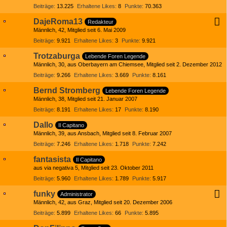
Beiträge
13.225
Erhaltene Likes
8
Punkte
70.363
DajeRoma13
Redakteur
Männlich
42
Mitglied seit 6. Mai 2009
Beiträge
9.921
Erhaltene Likes
3
Punkte
9.921
Trotzaburga
Lebende Foren Legende
Männlich
30
aus Oberbayern am Chiemsee
Mitglied seit 2. Dezember 2012
Beiträge
9.266
Erhaltene Likes
3.669
Punkte
8.161
Bernd Stromberg
Lebende Foren Legende
Männlich
38
Mitglied seit 21. Januar 2007
Beiträge
8.191
Erhaltene Likes
17
Punkte
8.190
Dallo
Il Capitano
Männlich
39
aus Ansbach
Mitglied seit 8. Februar 2007
Beiträge
7.246
Erhaltene Likes
1.718
Punkte
7.242
fantasista
Il Capitano
aus via negativa 5
Mitglied seit 23. Oktober 2011
Beiträge
5.960
Erhaltene Likes
1.789
Punkte
5.917
funky
Administrator
Männlich
42
aus Graz
Mitglied seit 20. Dezember 2006
Beiträge
5.899
Erhaltene Likes
66
Punkte
5.895