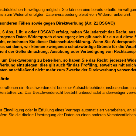
drücklichen Einwilligung möglich. Sie können eine bereits erteilte Einwilligun
is zum Widerruf erfolgten Datenverarbeitung bleibt vom Widerruf unberührt.
sonderen Fällen sowie gegen Direktwerbung (Art. 21 DSGVO)
6 Abs. 1 lit. e oder f DSGVO erfolgt, haben Sie jederzeit das Recht, au
ogenen Daten Widerspruch einzulegen; dies gilt auch für ein auf diese 
uht, entnehmen Sie dieser Datenschutzerklärung. Wenn Sie Widerspruch 
es sei denn, wir können zwingende schutzwürdige Gründe für die Verarb
 dient der Geltendmachung, Ausübung oder Verteidigung von Rechtsansp
um Direktwerbung zu betreiben, so haben Sie das Recht, jederzeit Wide
bung einzulegen; dies gilt auch für das Profiling, soweit es mit solc
ten anschließend nicht mehr zum Zwecke der Direktwerbung verwendet 
hörde
roffenen ein Beschwerderecht bei einer Aufsichtsbehörde, insbesondere in d
Verstoßes zu. Das Beschwerderecht besteht unbeschadet anderweitiger verwalt
 Einwilligung oder in Erfüllung eines Vertrags automatisiert verarbeiten, an s
n Sie die direkte Übertragung der Daten an einen anderen Verantwortlichen v