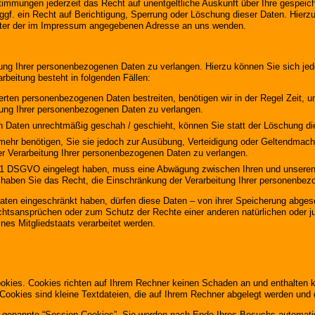
immungen jederzeit das Recht auf unentgeltliche Auskunft über Ihre gespei
gf. ein Recht auf Berichtigung, Sperrung oder Löschung dieser Daten. Hier
nter der im Impressum angegebenen Adresse an uns wenden.
tung Ihrer personenbezogenen Daten zu verlangen. Hierzu können Sie sich je
beitung besteht in folgenden Fällen:
herten personenbezogenen Daten bestreiten, benötigen wir in der Regel Zeit, 
tung Ihrer personenbezogenen Daten zu verlangen.
 Daten unrechtmäßig geschah / geschieht, können Sie statt der Löschung di
mehr benötigen, Sie sie jedoch zur Ausübung, Verteidigung oder Geltendmac
er Verarbeitung Ihrer personenbezogenen Daten zu verlangen.
. 1 DSGVO eingelegt haben, muss eine Abwägung zwischen Ihren und unsere
, haben Sie das Recht, die Einschränkung der Verarbeitung Ihrer personenbe
ten eingeschränkt haben, dürfen diese Daten – von ihrer Speicherung abgeseh
tsansprüchen oder zum Schutz der Rechte einer anderen natürlichen oder ju
nes Mitgliedstaats verarbeitet werden.
ookies. Cookies richten auf Ihrem Rechner keinen Schaden an und enthalten 
 Cookies sind kleine Textdateien, die auf Ihrem Rechner abgelegt werden und 
 genannte “Session-Cookies”. Sie werden nach Ende Ihres Besuchs automatis