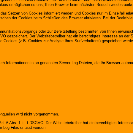
ookies ermöglichen es uns, Ihren Browser beim nächsten Besuch wiederzuerk
r das Setzen von Cookies informiert werden und Cookies nur im Einzelfall er
schen der Cookies beim Schließen des Browser aktivieren. Bei der Deaktivier
munikationsvorgangs oder zur Bereitstellung bestimmter, von Ihnen erwünscht
SGVO gespeichert. Der Websitebetreiber hat ein berechtigtes Interesse an der 
ere Cookies (z.B. Cookies zur Analyse Ihres Surfverhaltens) gespeichert werd
sch Informationen in so genannten Server-Log-Dateien, die Ihr Browser automa
nquellen wird nicht vorgenommen.
rt. 6 Abs. 1 lit. f DSGVO. Der Websitebetreiber hat ein berechtigtes Interesse
r-Log-Files erfasst werden.