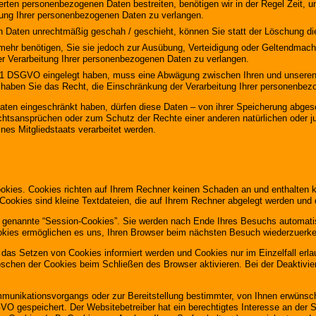
herten personenbezogenen Daten bestreiten, benötigen wir in der Regel Zeit, 
tung Ihrer personenbezogenen Daten zu verlangen.
 Daten unrechtmäßig geschah / geschieht, können Sie statt der Löschung di
mehr benötigen, Sie sie jedoch zur Ausübung, Verteidigung oder Geltendmac
er Verarbeitung Ihrer personenbezogenen Daten zu verlangen.
. 1 DSGVO eingelegt haben, muss eine Abwägung zwischen Ihren und unsere
, haben Sie das Recht, die Einschränkung der Verarbeitung Ihrer personenbe
ten eingeschränkt haben, dürfen diese Daten – von ihrer Speicherung abgeseh
tsansprüchen oder zum Schutz der Rechte einer anderen natürlichen oder ju
nes Mitgliedstaats verarbeitet werden.
ookies. Cookies richten auf Ihrem Rechner keinen Schaden an und enthalten 
 Cookies sind kleine Textdateien, die auf Ihrem Rechner abgelegt werden und 
 genannte “Session-Cookies”. Sie werden nach Ende Ihres Besuchs automatis
ookies ermöglichen es uns, Ihren Browser beim nächsten Besuch wiederzuerk
r das Setzen von Cookies informiert werden und Cookies nur im Einzelfall er
schen der Cookies beim Schließen des Browser aktivieren. Bei der Deaktivier
munikationsvorgangs oder zur Bereitstellung bestimmter, von Ihnen erwünscht
SGVO gespeichert. Der Websitebetreiber hat ein berechtigtes Interesse an der 