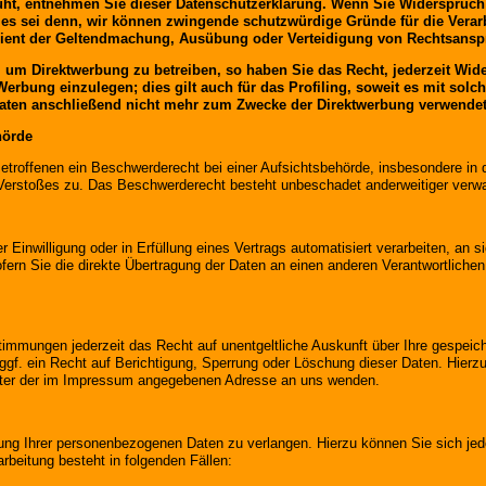
uht, entnehmen Sie dieser Datenschutzerklärung. Wenn Sie Widerspruch 
es sei denn, wir können zwingende schutzwürdige Gründe für die Verarb
 dient der Geltendmachung, Ausübung oder Verteidigung von Rechtsansp
um Direktwerbung zu betreiben, so haben Sie das Recht, jederzeit Wide
bung einzulegen; dies gilt auch für das Profiling, soweit es mit solc
ten anschließend nicht mehr zum Zwecke der Direktwerbung verwendet 
hörde
roffenen ein Beschwerderecht bei einer Aufsichtsbehörde, insbesondere in d
Verstoßes zu. Das Beschwerderecht besteht unbeschadet anderweitiger verwalt
 Einwilligung oder in Erfüllung eines Vertrags automatisiert verarbeiten, an s
n Sie die direkte Übertragung der Daten an einen anderen Verantwortlichen v
immungen jederzeit das Recht auf unentgeltliche Auskunft über Ihre gespei
gf. ein Recht auf Berichtigung, Sperrung oder Löschung dieser Daten. Hier
nter der im Impressum angegebenen Adresse an uns wenden.
tung Ihrer personenbezogenen Daten zu verlangen. Hierzu können Sie sich je
beitung besteht in folgenden Fällen: