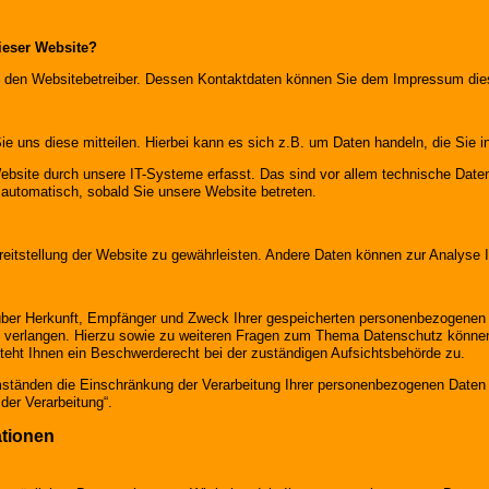
dieser Website?
rch den Websitebetreiber. Dessen Kontaktdaten können Sie dem Impressum di
 uns diese mitteilen. Hierbei kann es sich z.B. um Daten handeln, die Sie i
site durch unsere IT-Systeme erfasst. Das sind vor allem technische Daten 
t automatisch, sobald Sie unsere Website betreten.
Bereitstellung der Website zu gewährleisten. Andere Daten können zur Analyse
 über Herkunft, Empfänger und Zweck Ihrer gespeicherten personenbezogenen 
u verlangen. Hierzu sowie zu weiteren Fragen zum Thema Datenschutz können 
ht Ihnen ein Beschwerderecht bei der zuständigen Aufsichtsbehörde zu.
änden die Einschränkung der Verarbeitung Ihrer personenbezogenen Daten z
der Verarbeitung“.
ationen