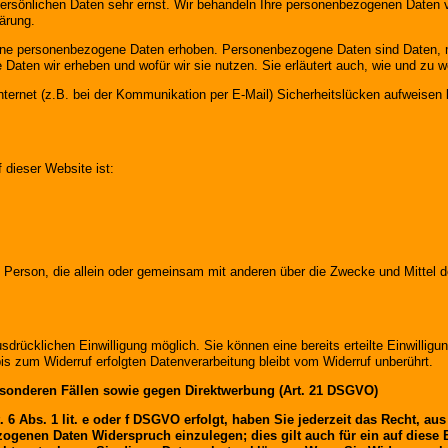
persönlichen Daten sehr ernst. Wir behandeln Ihre personenbezogenen Daten v
ärung.
e personenbezogene Daten erhoben. Personenbezogene Daten sind Daten, mit
e Daten wir erheben und wofür wir sie nutzen. Sie erläutert auch, wie und z
nternet (z.B. bei der Kommunikation per E-Mail) Sicherheitslücken aufweisen
f dieser Website ist:
sche Person, die allein oder gemeinsam mit anderen über die Zwecke und Mitte
drücklichen Einwilligung möglich. Sie können eine bereits erteilte Einwilligun
is zum Widerruf erfolgten Datenverarbeitung bleibt vom Widerruf unberührt.
sonderen Fällen sowie gegen Direktwerbung (Art. 21 DSGVO)
6 Abs. 1 lit. e oder f DSGVO erfolgt, haben Sie jederzeit das Recht, au
ogenen Daten Widerspruch einzulegen; dies gilt auch für ein auf diese 