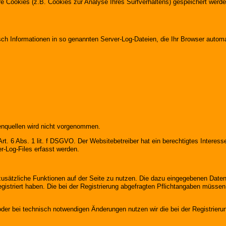
ere Cookies (z.B. Cookies zur Analyse Ihres Surfverhaltens) gespeichert werd
sch Informationen in so genannten Server-Log-Dateien, die Ihr Browser automa
nquellen wird nicht vorgenommen.
rt. 6 Abs. 1 lit. f DSGVO. Der Websitebetreiber hat ein berechtigtes Interesse
r-Log-Files erfasst werden.
 zusätzliche Funktionen auf der Seite zu nutzen. Die dazu eingegebenen Da
registriert haben. Die bei der Registrierung abgefragten Pflichtangaben müss
er bei technisch notwendigen Änderungen nutzen wir die bei der Registrier