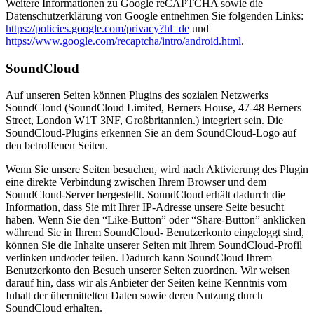
Weitere Informationen zu Google reCAPTCHA sowie die
Datenschutzerklärung von Google entnehmen Sie folgenden Links:
https://policies.google.com/privacy?hl=de
und
https://www.google.com/recaptcha/intro/android.html
.
SoundCloud
Auf unseren Seiten können Plugins des sozialen Netzwerks
SoundCloud (SoundCloud Limited, Berners House, 47-48 Berners
Street, London W1T 3NF, Großbritannien.) integriert sein. Die
SoundCloud-Plugins erkennen Sie an dem SoundCloud-Logo auf
den betroffenen Seiten.
Wenn Sie unsere Seiten besuchen, wird nach Aktivierung des Plugin
eine direkte Verbindung zwischen Ihrem Browser und dem
SoundCloud-Server hergestellt. SoundCloud erhält dadurch die
Information, dass Sie mit Ihrer IP-Adresse unsere Seite besucht
haben. Wenn Sie den “Like-Button” oder “Share-Button” anklicken
während Sie in Ihrem SoundCloud- Benutzerkonto eingeloggt sind,
können Sie die Inhalte unserer Seiten mit Ihrem SoundCloud-Profil
verlinken und/oder teilen. Dadurch kann SoundCloud Ihrem
Benutzerkonto den Besuch unserer Seiten zuordnen. Wir weisen
darauf hin, dass wir als Anbieter der Seiten keine Kenntnis vom
Inhalt der übermittelten Daten sowie deren Nutzung durch
SoundCloud erhalten.