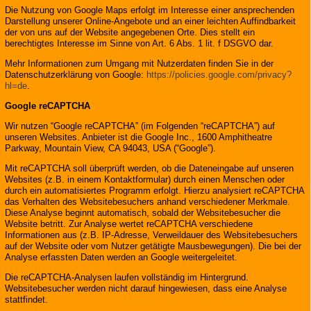
Die Nutzung von Google Maps erfolgt im Interesse einer ansprechenden
Darstellung unserer Online-Angebote und an einer leichten Auffindbarkeit
der von uns auf der Website angegebenen Orte. Dies stellt ein
berechtigtes Interesse im Sinne von Art. 6 Abs. 1 lit. f DSGVO dar.
Mehr Informationen zum Umgang mit Nutzerdaten finden Sie in der
Datenschutzerklärung von Google:
https://policies.google.com/privacy?
hl=de
.
Google reCAPTCHA
Wir nutzen “Google reCAPTCHA” (im Folgenden “reCAPTCHA”) auf
unseren Websites. Anbieter ist die Google Inc., 1600 Amphitheatre
Parkway, Mountain View, CA 94043, USA (“Google”).
Mit reCAPTCHA soll überprüft werden, ob die Dateneingabe auf unseren
Websites (z.B. in einem Kontaktformular) durch einen Menschen oder
durch ein automatisiertes Programm erfolgt. Hierzu analysiert reCAPTCHA
das Verhalten des Websitebesuchers anhand verschiedener Merkmale.
Diese Analyse beginnt automatisch, sobald der Websitebesucher die
Website betritt. Zur Analyse wertet reCAPTCHA verschiedene
Informationen aus (z.B. IP-Adresse, Verweildauer des Websitebesuchers
auf der Website oder vom Nutzer getätigte Mausbewegungen). Die bei der
Analyse erfassten Daten werden an Google weitergeleitet.
Die reCAPTCHA-Analysen laufen vollständig im Hintergrund.
Websitebesucher werden nicht darauf hingewiesen, dass eine Analyse
stattfindet.