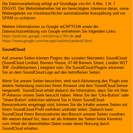
Die Datenverarbeitung erfolgt auf Grundlage von Art. 6 Abs. 1 lit. f
DSGVO. Der Websitebetreiber hat ein berechtigtes Interesse daran, seine
Webangebote vor missbräuchlicher automatisierter Ausspähung und vor
SPAM zu schützen.
Weitere Informationen zu Google reCAPTCHA sowie die
Datenschutzerklärung von Google entnehmen Sie folgenden Links:
https://policies.google.com/privacy?hl=de
und
https://www.google.com/recaptcha/intro/android.html
.
SoundCloud
Auf unseren Seiten können Plugins des sozialen Netzwerks SoundCloud
(SoundCloud Limited, Berners House, 47-48 Berners Street, London W1T
3NF, Großbritannien.) integriert sein. Die SoundCloud-Plugins erkennen
Sie an dem SoundCloud-Logo auf den betroffenen Seiten.
Wenn Sie unsere Seiten besuchen, wird nach Aktivierung des Plugin eine
direkte Verbindung zwischen Ihrem Browser und dem SoundCloud-Server
hergestellt. SoundCloud erhält dadurch die Information, dass Sie mit Ihrer
IP-Adresse unsere Seite besucht haben. Wenn Sie den “Like-Button” oder
“Share-Button” anklicken während Sie in Ihrem SoundCloud-
Benutzerkonto eingeloggt sind, können Sie die Inhalte unserer Seiten mit
Ihrem SoundCloud-Profil verlinken und/oder teilen. Dadurch kann
SoundCloud Ihrem Benutzerkonto den Besuch unserer Seiten zuordnen.
Wir weisen darauf hin, dass wir als Anbieter der Seiten keine Kenntnis
vom Inhalt der übermittelten Daten sowie deren Nutzung durch
SoundCloud erhalten.