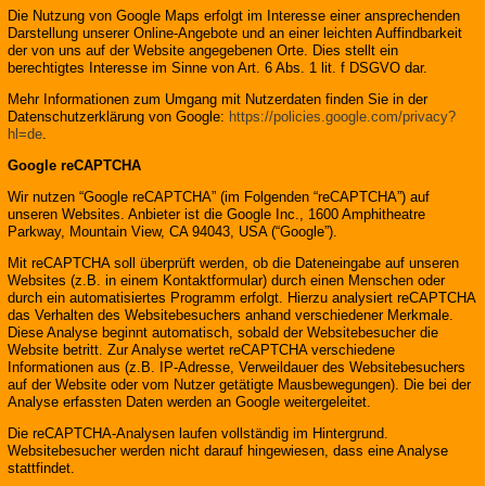
Die Nutzung von Google Maps erfolgt im Interesse einer ansprechenden
Darstellung unserer Online-Angebote und an einer leichten Auffindbarkeit
der von uns auf der Website angegebenen Orte. Dies stellt ein
berechtigtes Interesse im Sinne von Art. 6 Abs. 1 lit. f DSGVO dar.
Mehr Informationen zum Umgang mit Nutzerdaten finden Sie in der
Datenschutzerklärung von Google:
https://policies.google.com/privacy?
hl=de
.
Google reCAPTCHA
Wir nutzen “Google reCAPTCHA” (im Folgenden “reCAPTCHA”) auf
unseren Websites. Anbieter ist die Google Inc., 1600 Amphitheatre
Parkway, Mountain View, CA 94043, USA (“Google”).
Mit reCAPTCHA soll überprüft werden, ob die Dateneingabe auf unseren
Websites (z.B. in einem Kontaktformular) durch einen Menschen oder
durch ein automatisiertes Programm erfolgt. Hierzu analysiert reCAPTCHA
das Verhalten des Websitebesuchers anhand verschiedener Merkmale.
Diese Analyse beginnt automatisch, sobald der Websitebesucher die
Website betritt. Zur Analyse wertet reCAPTCHA verschiedene
Informationen aus (z.B. IP-Adresse, Verweildauer des Websitebesuchers
auf der Website oder vom Nutzer getätigte Mausbewegungen). Die bei der
Analyse erfassten Daten werden an Google weitergeleitet.
Die reCAPTCHA-Analysen laufen vollständig im Hintergrund.
Websitebesucher werden nicht darauf hingewiesen, dass eine Analyse
stattfindet.