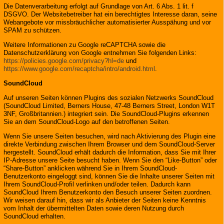
Die Datenverarbeitung erfolgt auf Grundlage von Art. 6 Abs. 1 lit. f
DSGVO. Der Websitebetreiber hat ein berechtigtes Interesse daran, seine
Webangebote vor missbräuchlicher automatisierter Ausspähung und vor
SPAM zu schützen.
Weitere Informationen zu Google reCAPTCHA sowie die
Datenschutzerklärung von Google entnehmen Sie folgenden Links:
https://policies.google.com/privacy?hl=de
und
https://www.google.com/recaptcha/intro/android.html
.
SoundCloud
Auf unseren Seiten können Plugins des sozialen Netzwerks SoundCloud
(SoundCloud Limited, Berners House, 47-48 Berners Street, London W1T
3NF, Großbritannien.) integriert sein. Die SoundCloud-Plugins erkennen
Sie an dem SoundCloud-Logo auf den betroffenen Seiten.
Wenn Sie unsere Seiten besuchen, wird nach Aktivierung des Plugin eine
direkte Verbindung zwischen Ihrem Browser und dem SoundCloud-Server
hergestellt. SoundCloud erhält dadurch die Information, dass Sie mit Ihrer
IP-Adresse unsere Seite besucht haben. Wenn Sie den “Like-Button” oder
“Share-Button” anklicken während Sie in Ihrem SoundCloud-
Benutzerkonto eingeloggt sind, können Sie die Inhalte unserer Seiten mit
Ihrem SoundCloud-Profil verlinken und/oder teilen. Dadurch kann
SoundCloud Ihrem Benutzerkonto den Besuch unserer Seiten zuordnen.
Wir weisen darauf hin, dass wir als Anbieter der Seiten keine Kenntnis
vom Inhalt der übermittelten Daten sowie deren Nutzung durch
SoundCloud erhalten.