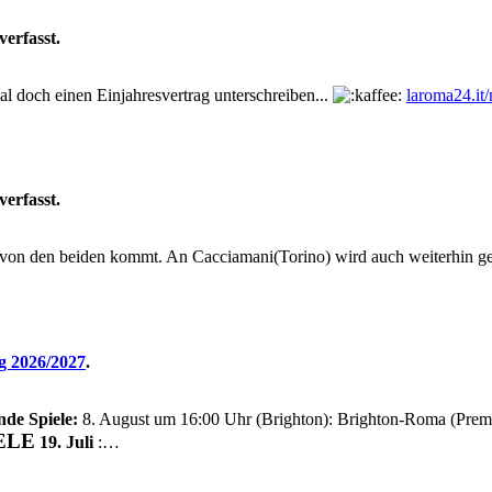
verfasst.
mal doch einen Einjahresvertrag unterschreiben...
laroma24.it/
verfasst.
r von den beiden kommt. An Cacciamani(Torino) wird auch weiterhin gea
g 2026/2027
.
nde Spiele:
8. August um 16:00 Uhr (Brighton): Brighton-Roma (Prem
ELE
19. Juli
:…