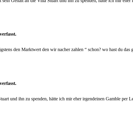
tt sein Gehalt an die Villa Stuart und ihn zu spenden, hätte ich mir 
verfasst.
wenigstens den Marktwert den wir nacher zahlen “ schon? wo hast du d
verfasst.
la Stuart und ihn zu spenden, hätte ich mir eher irgendeinen Gamble p