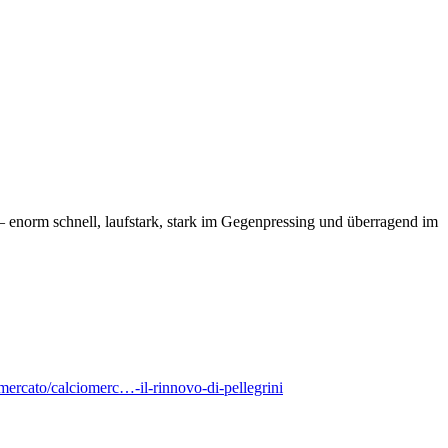
t – enorm schnell, laufstark, stark im Gegenpressing und überragend im
mercato/calciomerc…-il-rinnovo-di-pellegrini