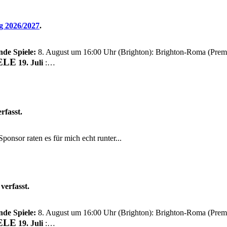
g 2026/2027
.
nde Spiele:
8. August um 16:00 Uhr (Brighton): Brighton-Roma (Prem
ELE
19. Juli
:…
rfasst.
ponsor raten es für mich echt runter...
verfasst.
nde Spiele:
8. August um 16:00 Uhr (Brighton): Brighton-Roma (Prem
ELE
19. Juli
:…