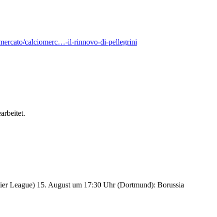
mercato/calciomerc…-il-rinnovo-di-pellegrini
rbeitet.
ier League) 15. August um 17:30 Uhr (Dortmund): Borussia