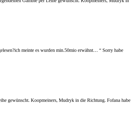
eher irgendeinen Gamble per Leihe gewünscht. Koopmeiners, Mudryk in
as gelesen?ich meinte es wurden min.50mio erwähnt… “ Sorry habe
er Leihe gewünscht. Koopmeiners, Mudryk in die Richtung. Fofana habe