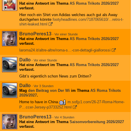
Hat eine Antwort im Thema
AS Roma Trikots 2026/2027
verfasst.
Hier noch ein Shirt von Adidas welches auch gut als Away
durchgehen könnte
footyheadlines.com/7187065610/…retro-t-
shirt-leaked.html
BrunoPeres13
-
Vor einer Stunde
Hat eine Antwort im Thema
AS Roma Trikots 2026/2027
verfasst.
laroma24.it/altre-altre/roma-s…-con-dettagli-giallorossi
Dallo
-
Vor einer Stunde
Hat eine Antwort im Thema
AS Roma Trikots 2026/2027
verfasst.
Gibt’s eigentlich schon News zum Dritten?
Dallo
-
Vor 3 Stunden
Mag
den Beitrag von
Der Wi
im Thema
AS Roma Trikots
2026/2027
.
Home to have in China
m.sofjy1.com/26-27-Roma-Home-
P…ccer-Jersey-p3733252.html
BrunoPeres13
-
Vor 4 Stunden
Hat eine Antwort im Thema
Saisonvorbereitung 2026/2027
verfasst.