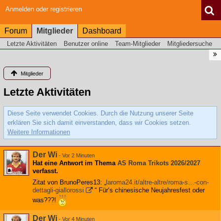
Anmelden oder registrieren
Forum
Mitglieder
Dashboard
Letzte Aktivitäten
Benutzer online
Team-Mitglieder
Mitgliedersuche
Mitglieder
Letzte Aktivitäten
Diese Seite verwendet Cookies. Durch die Nutzung unserer Seite
erklären Sie sich damit einverstanden, dass wir Cookies setzen.
Weitere Informationen
Der Wi
-
Vor 2 Minuten
Hat eine Antwort im Thema
AS Roma Trikots 2026/2027
verfasst.
Zitat von BrunoPeres13: „
laroma24.it/altre-altre/roma-s…-con-
dettagli-giallorossi
“ Für‘s chinesische Neujahresfest oder
was???!
Der Wi
-
Vor 4 Minuten