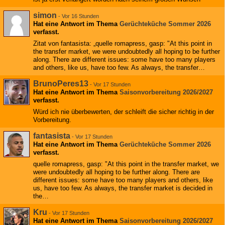
simon
-
Vor 16 Stunden
Hat eine Antwort im Thema
Gerüchteküche Sommer 2026
verfasst.
Zitat von fantasista: „quelle romapress, gasp: "At this point in
the transfer market, we were undoubtedly all hoping to be further
along. There are different issues: some have too many players
and others, like us, have too few. As always, the transfer…
BrunoPeres13
-
Vor 17 Stunden
Hat eine Antwort im Thema
Saisonvorbereitung 2026/2027
verfasst.
Würd ich nie überbewerten, der schleift die sicher richtig in der
Vorbereitung.
fantasista
-
Vor 17 Stunden
Hat eine Antwort im Thema
Gerüchteküche Sommer 2026
verfasst.
quelle romapress, gasp: "At this point in the transfer market, we
were undoubtedly all hoping to be further along. There are
different issues: some have too many players and others, like
us, have too few. As always, the transfer market is decided in
the…
Kru
-
Vor 17 Stunden
Hat eine Antwort im Thema
Saisonvorbereitung 2026/2027