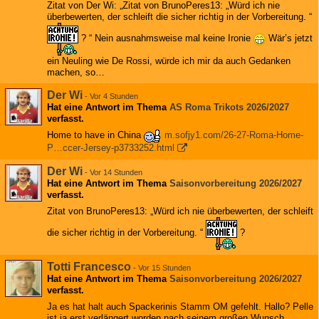
Zitat von Der Wi: „Zitat von BrunoPeres13: „Würd ich nie
überbewerten, der schleift die sicher richtig in der Vorbereitung. “
? “ Nein ausnahmsweise mal keine Ironie
Wär’s jetzt
ein Neuling wie De Rossi, würde ich mir da auch Gedanken
machen, so…
Der Wi
-
Vor 4 Stunden
Hat eine Antwort im Thema
AS Roma Trikots 2026/2027
verfasst.
Home to have in China
m.sofjy1.com/26-27-Roma-Home-
P…ccer-Jersey-p3733252.html
Der Wi
-
Vor 14 Stunden
Hat eine Antwort im Thema
Saisonvorbereitung 2026/2027
verfasst.
Zitat von BrunoPeres13: „Würd ich nie überbewerten, der schleift
die sicher richtig in der Vorbereitung. “
?
Totti Francesco
-
Vor 15 Stunden
Hat eine Antwort im Thema
Saisonvorbereitung 2026/2027
verfasst.
Ja es hat halt auch Spackerinis Stamm OM gefehlt. Hallo? Pelle
ist ja erst verlängert worden nach seinem großen Wunsch